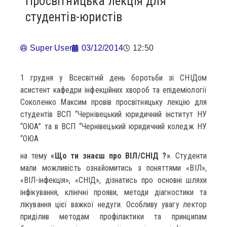
Просвітницька лекція для
студентів-юристів
Super User
03/12/2014
12:50
1 грудня у Всесвітній день боротьби зі СНІДом
асистент кафедри інфекційних хвороб та епідеміології
Соколенко Максим провів просвітницьку лекцію для
студентів ВСП “Чернівецький юридичний інститут НУ
“ОЮА” та в ВСП “Чернівецький юридичний коледж НУ
“ОЮА
на тему
«Що ти знаєш про ВІЛ/СНІД ?»
. Студенти
мали можливість ознайомитись з поняттями «ВІЛ»,
«ВІЛ-інфекція», «СНІД», дізнатись про основні шляхи
інфікування, клінічні прояви, методи діагностики та
лікування цієї важкої недуги. Особливу увагу лектор
приділив методам профілактики та принципам