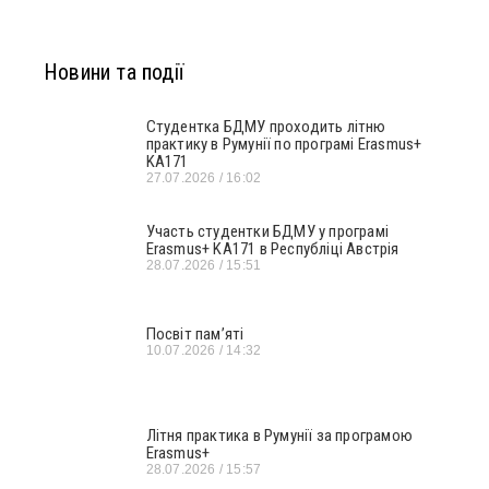
Новини та події
Студентка БДМУ проходить літню
практику в Румунії по програмі Erasmus+
KA171
27.07.2026
16:02
Участь студентки БДМУ у програмі
Erasmus+ KA171 в Республіці Австрія
28.07.2026
15:51
Посвіт пам’яті
10.07.2026
14:32
Літня практика в Румунії за програмою
Erasmus+
28.07.2026
15:57