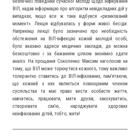
безпечної поведінки сучасної молоді щодо інфікування
ВІЛ, надав інформацію про алгоритм невідкладних дій у
випадках, якщо все ж таки відбувся «ризикований
момент». Лекція відбувалась у формі живої бесіди.
Наприкінці лекції було зазначено про необхідність
обстеження на ВІЛ-інфекцію кожній молодій особі,
було вказано адреси медичних закладів, де можна
безкоштовно і за бажанням цілком анонімно здати
аналіз. На прощання Соколенко Максим наголосив на
тому, що ВІЛ може торкнутися кожного, тому важливо
толерантно ставитись до ВІЛ-інфікованих, пам’ятаючи,
що кожний з них являється повноцінним членом
суспільства та має право вести особисте життя,
навчатись, працювати, мати друзів, закохуватись,
створювати сім’ю, народжувати здорових
неінфікованих дітей, тобто, жити!