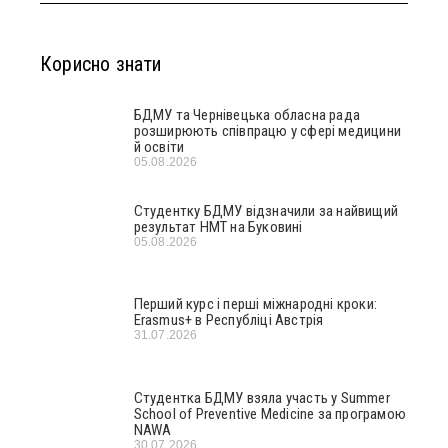
Корисно знати
БДМУ та Чернівецька обласна рада
розширюють співпрацю у сфері медицини
й освіти
05.08.2026
Студентку БДМУ відзначили за найвищий
результат НМТ на Буковині
05.08.2026
Перший курс і перші міжнародні кроки:
Erasmus+ в Республіці Австрія
31.07.2026
Студентка БДМУ взяла участь у Summer
School of Preventive Medicine за програмою
NAWA
30.07.2026