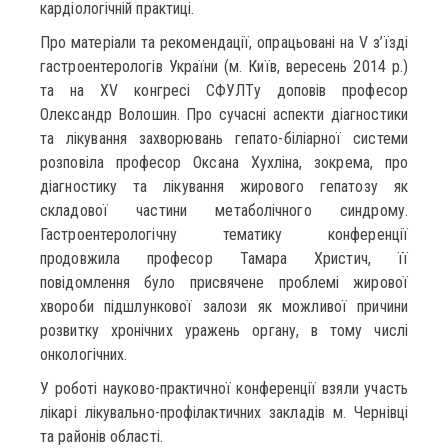
кардіологічній практиці.
Про матеріали та рекомендації, опрацьовані на V з’їзді
гастроентерологів України (м. Київ, вересень 2014 р.)
та на ХV конгресі СФУЛТу доповів професор
Олександр Волошин. Про сучасні аспекти діагностики
та лікування захворювань гепато-біліарної системи
розповіла професор Оксана Хухліна, зокрема, про
діагностику та лікування жирового гепатозу як
складової частини метаболічного синдрому.
Гастроентерологічну тематику конференції
продовжила професор Тамара Христич, її
повідомлення було присвячене проблемі жирової
хвороби підшлункової залози як можливої причини
розвитку хронічних уражень органу, в тому числі
онкологічних.
У роботі науково-практичної конференції взяли участь
лікарі лікувально-профілактичних закладів м. Чернівці
та районів області.