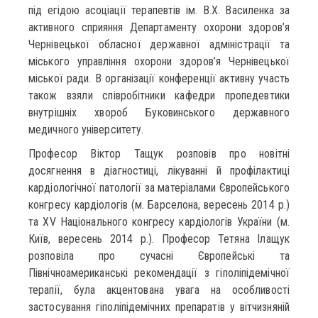
під егідою асоціації терапевтів ім. В.Х. Василенка за
активного сприяння Департаменту охорони здоров’я
Чернівецької обласної державної адміністрації та
міського управління охорони здоров’я Чернівецької
міської ради. В організації конференції активну участь
також взяли співробітники кафедри пропедевтики
внутрішніх хвороб Буковинського державного
медичного університету.
Професор Віктор Тащук розповів про новітні
досягнення в діагностиці, лікуванні й профілактиці
кардіологічної патології за матеріалами Європейського
конгресу кардіологів (м. Барселона, вересень 2014 р.)
та XV Національного конгресу кардіологів України (м.
Київ, вересень 2014 р.). Професор Тетяна Ілащук
розповіла про сучасні Європейські та
Північноамериканські рекомендації з гіполіпідемічної
терапії, була акцентована увага на особливості
застосування гіполіпідемічних препаратів у вітчизняній