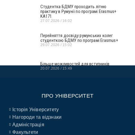
Студентка БДМУ проходить літню
практику в Румунії по програмі Erasmus+
KA171
27.07.2026
16:02
Перейняття досвіду румунських колег
студенткою БДМУ по програмі Erasmus+
29.07.2026
15:02
Більше можливостей для вступників
20.07.2026
15:49
ПРО УНІВЕРСИТЕТ
Історія Університету
Нагороди та відзнаки
Адміністрація
Факультети