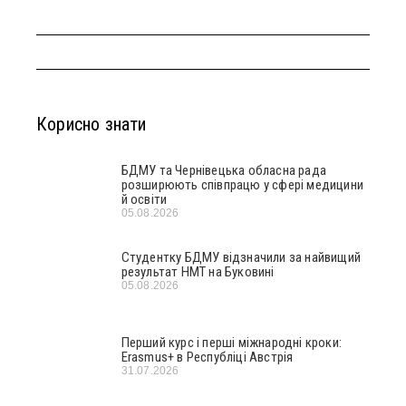
Корисно знати
БДМУ та Чернівецька обласна рада
розширюють співпрацю у сфері медицини
й освіти
05.08.2026
Студентку БДМУ відзначили за найвищий
результат НМТ на Буковині
05.08.2026
Перший курс і перші міжнародні кроки:
Erasmus+ в Республіці Австрія
31.07.2026