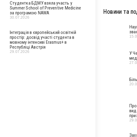
Студентка БДМУ взяла участь у
Summer School of Preventive Medicine
Новини та под
за програмою NAWA
30.07.2026
Нау
зва
Інтеграція в європейський освітній
15.
простір: досвід участі студента в
мовному інтенсиві Erasmus+ в
Республіці Австрія
29.07.2026
У Ч
мед
27.
Біл
20.
Про
вид
при
29.
Зах