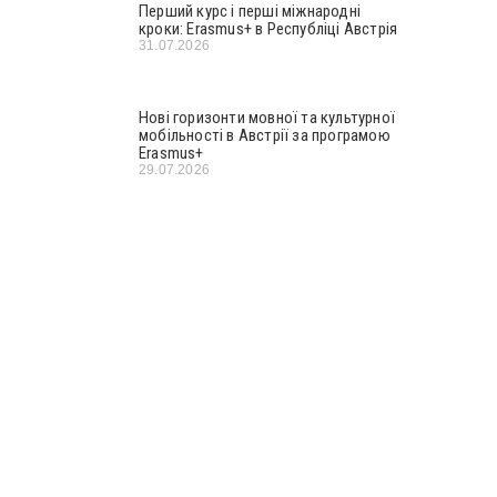
Перший курс і перші міжнародні
кроки: Erasmus+ в Республіці Австрія
31.07.2026
Нові горизонти мовної та культурної
мобільності в Австрії за програмою
Erasmus+
29.07.2026