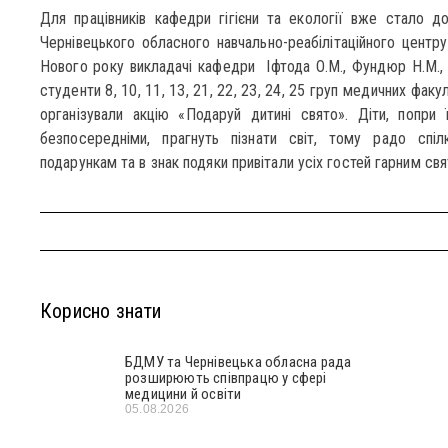
Для працівників кафедри гігієни та екології вже стало д
Чернівецького обласного навчально-реабілітаційного центру
Нового року викладачі кафедри Іфтода О.М., Фундюр Н.М., Ку
студенти 8, 10, 11, 13, 21, 22, 23, 24, 25 груп медичних факу
організували акцію «Подаруй дитині свято». Діти, попри 
безпосередніми, прагнуть пізнати світ, тому радо спі
подарункам та в знак подяки привітали усіх гостей гарним св
Корисно знати
БДМУ та Чернівецька обласна рада
розширюють співпрацю у сфері
медицини й освіти
05.08.2026