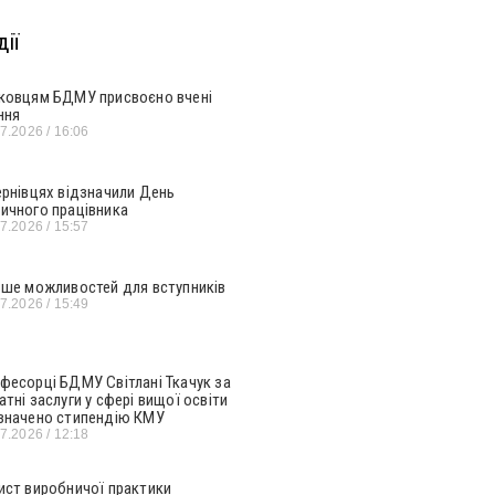
ії
ковцям БДМУ присвоєно вчені
ння
07.2026
16:06
ернівцях відзначили День
ичного працівника
07.2026
15:57
ьше можливостей для вступників
07.2026
15:49
фесорці БДМУ Світлані Ткачук за
атні заслуги у сфері вищої освіти
значено стипендію КМУ
07.2026
12:18
ист виробничої практики