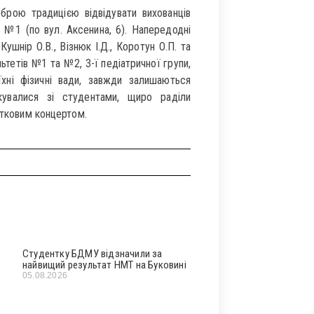
оброю традицією відвідувати вихованців
 №1 (по вул. Аксенина, 6). Напередодні
шнір О.В., Візнюк І.Д., Коротун О.П. та
льтетів №1 та №2, 3-ї педіатричної групи,
їхні фізичні вади, завжди залишаються
лкувалися зі студентами, щиро раділи
ятковим концертом.
Студентку БДМУ відзначили за
найвищий результат НМТ на Буковині
05.08.2026