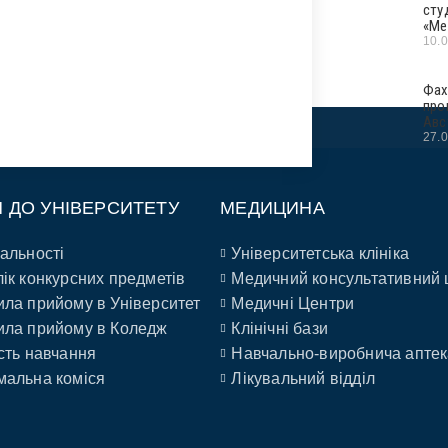
сту
«Ме
10.
Фах
про
Авс
27.
П ДО УНІВЕРСИТЕТУ
МЕДИЦИНА
альності
Університетська клініка
ік конкурсних предметів
Медичний консультативний 
ла прийому в Університет
Медичні Центри
ла прийому в Коледж
Клінічні бази
сть навчання
Навчально-виробнича аптек
альна коміся
Лікувальний відділ