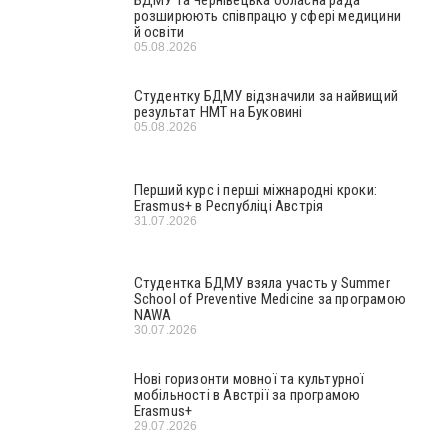
БДМУ та Чернівецька обласна рада
розширюють співпрацю у сфері медицини
й освіти
05.08.2026
Студентку БДМУ відзначили за найвищий
результат НМТ на Буковині
05.08.2026
Перший курс і перші міжнародні кроки:
Erasmus+ в Республіці Австрія
31.07.2026
Студентка БДМУ взяла участь у Summer
School of Preventive Medicine за програмою
NAWA
30.07.2026
Нові горизонти мовної та культурної
мобільності в Австрії за програмою
Erasmus+
29.07.2026