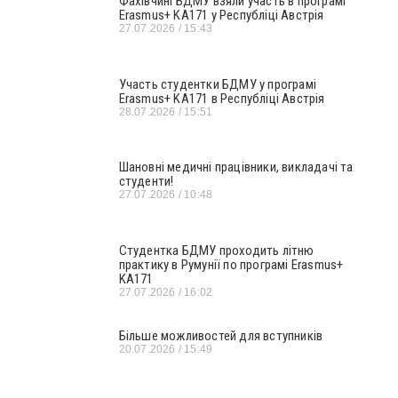
Фахівчині БДМУ взяли участь в програмі
Erasmus+ KA171 у Республіці Австрія
27.07.2026
15:43
Участь студентки БДМУ у програмі
Erasmus+ KA171 в Республіці Австрія
28.07.2026
15:51
Шановні медичні працівники, викладачі та
студенти!
27.07.2026
10:48
Студентка БДМУ проходить літню
практику в Румунії по програмі Erasmus+
KA171
27.07.2026
16:02
Більше можливостей для вступників
20.07.2026
15:49