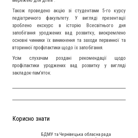
мережею для дітей”.
Також проведено акцію зі студентами 5-го курсу
педіатричного факультету. У вигляді презентації
зроблено екскурс в історію Всесвітнього дня
запобігання уроджених вад розвитку, виокремлено
основні чинники їх виникнення та заходи первинної та
вторинної профілактики щодо їх запобігання.
Усім слухачам роздані рекомендації щодо
профілактики уроджених вад розвитку у вигляді
закладок-пам’яток.
Корисно знати
БДМУ та Чернівецька обласна рада