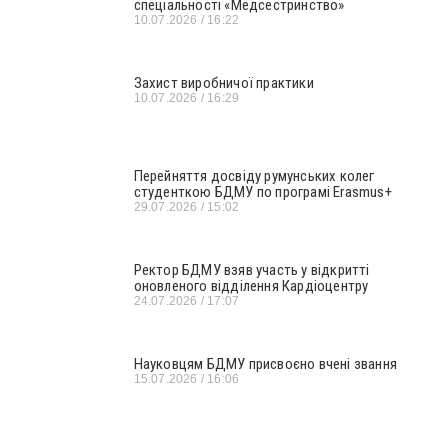
спеціальності «Медсестринство»
10.07.2026
16:22
Захист виробничої практики
10.07.2026
16:29
Перейняття досвіду румунських колег
студенткою БДМУ по програмі Erasmus+
29.07.2026
15:02
Ректор БДМУ взяв участь у відкритті
оновленого відділення Кардіоцентру
24.07.2026
17:07
Науковцям БДМУ присвоєно вчені звання
15.07.2026
16:06