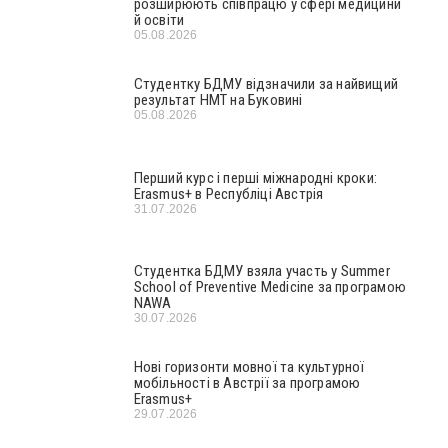
розширюють співпрацю у сфері медицини
й освіти
05.08.2026
Студентку БДМУ відзначили за найвищий
результат НМТ на Буковині
05.08.2026
Перший курс і перші міжнародні кроки:
Erasmus+ в Республіці Австрія
31.07.2026
Студентка БДМУ взяла участь у Summer
School of Preventive Medicine за програмою
NAWA
30.07.2026
Нові горизонти мовної та культурної
мобільності в Австрії за програмою
Erasmus+
29.07.2026