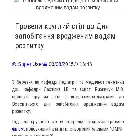
Провели круглий стіл до Дня
запобігання вродженим вадам
розвитку
Super User
03/03/2015
13:43
3 березня на кафедрі педіатрії та медичної генетики
доц. кафедри Ластівка І.В. та асист. Ризничук М.О.
провели круглий стіл з інтернами-педіатрами до
Всесвітнього дня запобігання вродженим вадам
розвитку.
Під час круглого столу інтернам продемонстровано
фільм
, присвячений цій даті, створений членами “OMNI-