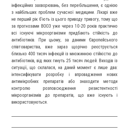
інфекційних захворювань, без перебільшення, є однією
з найбільших проблем сучасної медицини. Лікарі вже
не перший рік б’ють із цього приводу тривогу, тому що
за прогнозами ВООЗ уже через 10-20 років практично
всі існуючі мікроорганізми придбають стійкість до
антибіотиків. При цьому, за даними Європейського
співтовариства, вже зараз щорічно реєструється
близько 400 тисяч інфекцій із множинною стійкістю до
антибіотиків, від яких гинуть 25 тисяч людей. Виходів із
ситуації, що склалася, на даний момент є лише два:
інтенсифікувати розробку і впровадження нових
антимікробних препаратів або знаходити методи
контролю розповсюдження резистентності
мікроорганізмів до препаратів, що вже існують і
використовуються.