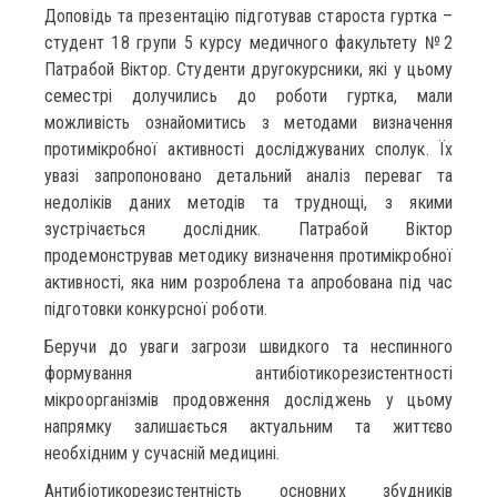
Доповідь та презентацію підготував староста гуртка –
студент 18 групи 5 курсу медичного факультету №2
Патрабой Віктор. Студенти другокурсники, які у цьому
семестрі долучились до роботи гуртка, мали
можливість ознайомитись з методами визначення
протимікробної активності досліджуваних сполук. Їх
увазі запропоновано детальний аналіз переваг та
недоліків даних методів та труднощі, з якими
зустрічається дослідник. Патрабой Віктор
продемонстрував методику визначення протимікробної
активності, яка ним розроблена та апробована під час
підготовки конкурсної роботи.
Беручи до уваги загрози швидкого та неспинного
формування антибіотикорезистентності
мікроорганізмів продовження досліджень у цьому
напрямку залишається актуальним та життєво
необхідним у сучасній медицині.
Антибіотикорезистентність основних збудників