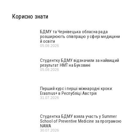
Корисно знати
БДМУ та Чернівецька обласна рада
розширюють співпрацю у сфері медицини
й освіти
05.08.2026
Студентку БДМУ відзначили за найвищий
результат НМТ на Буковині
05.08.2026
Перший курс і перші міжнародні кроки:
Erasmus+ в Республіці Австрія
31.07.2026
Студентка БДМУ взяла участь у Summer
School of Preventive Medicine за програмою
NAWA
30.07.2026