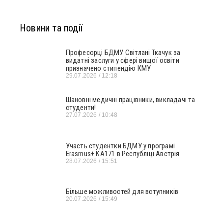
Новини та події
Професорці БДМУ Світлані Ткачук за
видатні заслуги у сфері вищої освіти
призначено стипендію КМУ
29.07.2026
12:18
Шановні медичні працівники, викладачі та
студенти!
27.07.2026
10:48
Участь студентки БДМУ у програмі
Erasmus+ KA171 в Республіці Австрія
28.07.2026
15:51
Більше можливостей для вступників
20.07.2026
15:49