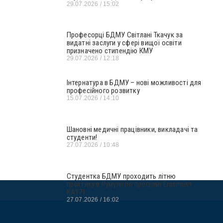
29.07.2026
15:02
Професорці БДМУ Світлані Ткачук за
видатні заслуги у сфері вищої освіти
призначено стипендію КМУ
29.07.2026
12:18
Інтернатура в БДМУ – нові можливості для
професійного розвитку
15.07.2026
14:10
Шановні медичні працівники, викладачі та
студенти!
27.07.2026
10:48
Студентка БДМУ проходить літню
практику в Румунії по програмі Erasmus+
KA171
27.07.2026
16:02