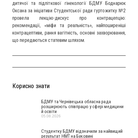
дитячої та підліткової гінекології БДМУ Боднарюк
Оксана за ініціативи Студентської ради гуртожитку №2
провела лекцію-дискус про контрацепцію:
рекомендації, «міфи та реальність», найпоширеніші
контрацептиви, рання вагітність, основні захворювання,
що передаються статевим шляхом.
Корисно знати
БДМУ та Чернівецька обласна рада
розширюють співпрацю у сфері медицини
й освіти
05.08.2026
Студентку БДМУ відзначили за найвищий
результат НМТ на Буковині