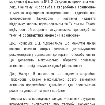
медичних факультетів №1, 2. Студентам прочитана міні-
лекція на тему:
«Боротьба з хворобою Паркінсона»
з метою підвищення інформованості студентів про
захворювання Паркінсона і навчання надавати
підтримку хворим паркінсонізмом та їх сім’ям. Також
відбулося обговорення студентських доповідей на
тему:
«Профілактика хвороби Паркінсона».
Доц. Ясинська Е.Ц. підкреслила, що майбутні лікарі
повинні навчати хворих ретельно дотримуватися
рекомендацій у відношенні до терапії і способу життя.
Це дозволить максимально зберегти соціальну
активність та підтримувати гідний рівень життя.
Доц. Навчук І.В. наголосив, що людям з хворобою
Паркінсона бажано максимально довго займатися
активною професійною діяльністю для сповільнення
розвитку депресії та інших проблем.
Головна мета проведених заходів – навчити студентів
інформувати суспільство про хворобу Паркінсона,