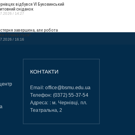
ернівцях відбувся VI Буковинський
итовний сніданок
07.2026
14:27
стерня завершена, але робота
ьки починається!
07.2026
16:16
КОНТАКТИ
центр
Email:
office@bsmu.edu.ua
Телефон:
(0372) 55-37-54
Адреса: : м. Чернівці, пл.
а
Театральна, 2