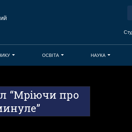
ний
Сту
НИКУ
ОСВІТА
НАУКА
іл “Мріючи про
минуле”