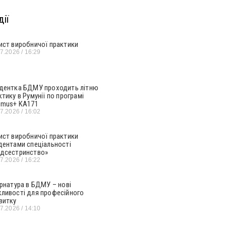
ії
ист виробничої практики
07.2026
16:29
дентка БДМУ проходить літню
ктику в Румунії по програмі
smus+ KA171
07.2026
16:02
ист виробничої практики
дентами спеціальності
дсестринство»
07.2026
16:22
ернатура в БДМУ – нові
ливості для професійного
витку
07.2026
14:10