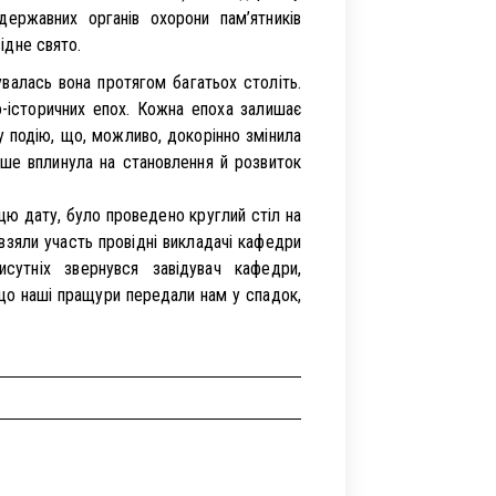
в державних органів охорони пам’ятників
відне свято.
валась вона протягом багатьох століть.
о-історичних епох. Кожна епоха залишає
ну подію, що, можливо, докорінно змінила
кше вплинула на становлення й розвиток
 цю дату, було проведено круглий стіл на
 взяли участь провідні викладачі кафедри
сутніх звернувся завідувач кафедри,
 що наші пращури передали нам у спадок,