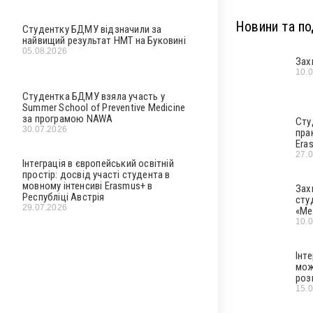
Новини та под
Студентку БДМУ відзначили за
найвищий результат НМТ на Буковині
05.08.2026
Зах
10.
Студентка БДМУ взяла участь у
Summer School of Preventive Medicine
за програмою NAWA
Сту
30.07.2026
пра
Era
27.
Інтеграція в європейський освітній
простір: досвід участі студента в
мовному інтенсиві Erasmus+ в
Зах
Республіці Австрія
сту
29.07.2026
«Ме
10.
Інт
мож
роз
15.