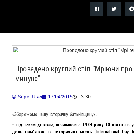
Проведено круглий стіл “Мріючи про
минуле”
Super User
17/04/2015
13:30
«Збережемо нашу історичну батьківщину»,
– під таким девізом, починаючи з
1984 року 18 квітня
в у
день пам’яток та історичних місць
(International Day 