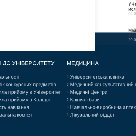
У Ч
мол
06.
Май
тіл
20.
П ДО УНІВЕРСИТЕТУ
МЕДИЦИНА
альності
Університетська клініка
ік конкурсних предметів
Медичний консультативний 
ла прийому в Університет
Медичні Центри
ла прийому в Коледж
Клінічні бази
сть навчання
Навчально-виробнича аптек
альна коміся
Лікувальний відділ