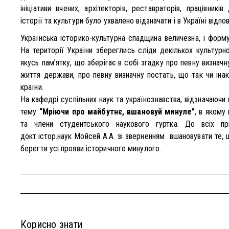
ініціативи вчених, архітекторів, реставраторів, працівникі
історії та культури було ухвалено відзначати і в Україні відпо
Українська історико-культурна спадщина величезна, і форму
На території України збереглись сліди декількох культурн
якусь пам’ятку, що зберігає в собі згадку про певну визнач
життя держави, про певну визначну постать, що так чи іна
країни.
На кафедрі суспільних наук та українознавства, відзначаючи
тему
“Мріючи про майбутнє, вшановуй минуле”
, в якому
та члени студентського наукового гуртка. До всіх при
докт.істор.наук Мойсей А.А. зі зверненням вшановувати те,
берегти усі прояви історичного минулого.
Корисно знати