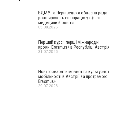
БДМУ та Чернівецька обласна рада
розширюють співпрацю у сфері
медицини й освіти
05.08.2026
Перший курс і перші міжнародні
кроки: Erasmus+ в Республіці Австрія
31.07.2026
Нові горизонти мовної та культурної
мобільності в Австрії за програмою
Erasmus+
29.07.2026