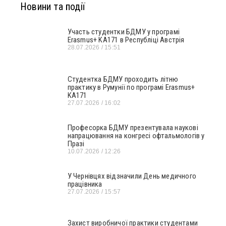
Новини та події
Участь студентки БДМУ у програмі
Erasmus+ KA171 в Республіці Австрія
28.07.2026
15:51
Студентка БДМУ проходить літню
практику в Румунії по програмі Erasmus+
KA171
27.07.2026
16:02
Професорка БДМУ презентувала наукові
напрацювання на конгресі офтальмологів у
Празі
10.07.2026
12:26
У Чернівцях відзначили День медичного
працівника
27.07.2026
15:57
Захист виробничої практики студентами