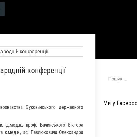
ародній конференції
Ми у Facebo
вознавства Буковинського державного
и, д.мед.н., проф. Бачинського Віктора
та к.мед.н., ас. Павлюковича Олександра