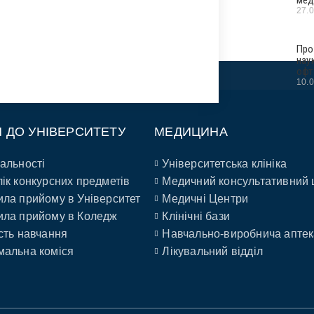
27.
Про
нау
офт
10.
П ДО УНІВЕРСИТЕТУ
МЕДИЦИНА
альності
Університетська клініка
ік конкурсних предметів
Медичний консультативний 
ла прийому в Університет
Медичні Центри
ла прийому в Коледж
Клінічні бази
сть навчання
Навчально-виробнича аптек
альна коміся
Лікувальний відділ