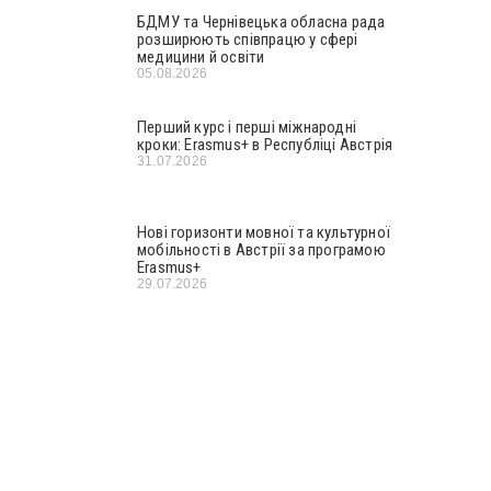
БДМУ та Чернівецька обласна рада
розширюють співпрацю у сфері
медицини й освіти
05.08.2026
Перший курс і перші міжнародні
кроки: Erasmus+ в Республіці Австрія
31.07.2026
Нові горизонти мовної та культурної
мобільності в Австрії за програмою
Erasmus+
29.07.2026