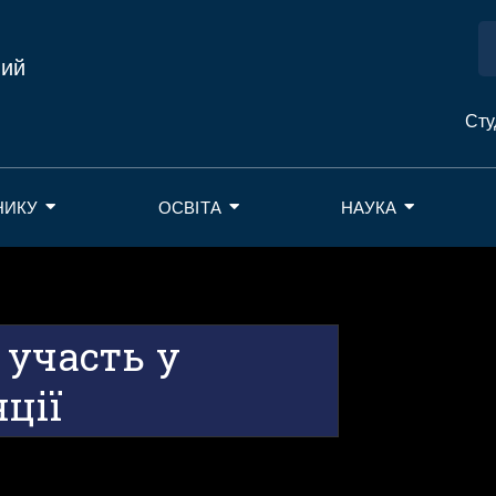
ний
Сту
НИКУ
ОСВІТА
НАУКА
 участь у
ції