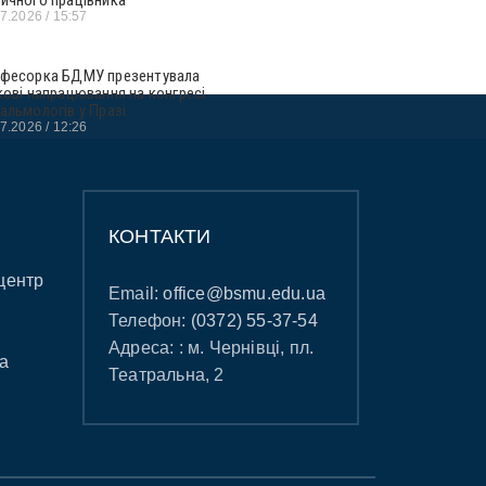
07.2026
15:57
фесорка БДМУ презентувала
кові напрацювання на конгресі
альмологів у Празі
07.2026
12:26
КОНТАКТИ
центр
Email:
office@bsmu.edu.ua
Телефон:
(0372) 55-37-54
Адреса: : м. Чернівці, пл.
а
Театральна, 2