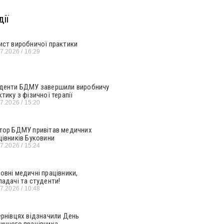
ії
ист виробничої практики
07.2026
16:29
денти БДМУ завершили виробничу
ктику з фізичної терапії
07.2026
15:20
тор БДМУ привітав медичних
цівників Буковини
07.2026
15:24
овні медичні працівники,
ладачі та студенти!
07.2026
10:48
ернівцях відзначили День
ичного працівника