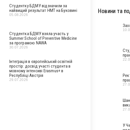
Студентку БДМУ відзначили за
Новини та под
найвищий результат НМТ на Буковині
05.08.2026
Зах
10.
Студентка БДМУ взяла участь у
Summer School of Preventive Medicine
за програмою NAWA
30.07.2026
Сту
пра
22.
Інтеграція в європейський освітній
простір: досвід участі студента в
мовному інтенсиві Erasmus+ в
Республіці Австрія
Рек
пра
29.07.2026
27.
Шан
вик
27.
У Ч
мед