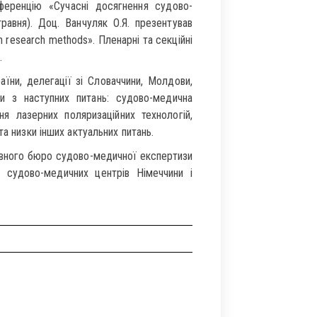
ференцію «Сучасні досягнення судово-
равня). Доц. Ванчуляк О.Я. презентував
n research methods». Пленарні та секційні
.
їни, делегації зі Словаччини, Молдови,
ки з наступних питань: судово-медична
ня лазерних поляризаційних технологій,
а низки інших актуальних питань.
овного бюро судово-медичної експертизи
 судово-медичних центрів Німеччини і