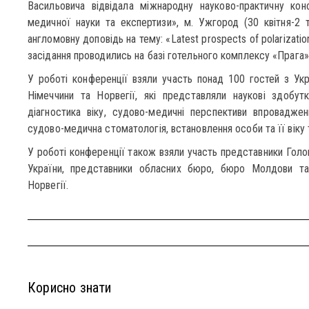
Васильовича відвідала міжнародну науково-практичну кон
медичної науки та експертизи», м. Ужгород (30 квітня-2 т
англомовну доповідь на тему: «Latest prospects of polarizatio
засідання проводились на базі готельного комплексу «Прага»
У роботі конференції взяли участь понад 100 гостей з Укра
Німеччини та Норвегії, які представляли наукові здобут
діагностика віку, судово-медичні перспективи впроваджен
судово-медична стоматологія, встановлення особи та її віку т
У роботі конференції також взяли участь представники Гол
України, представники обласних бюро, бюро Молдови та
Норвегії.
Корисно знати