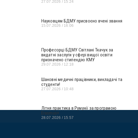
27.07.2026
15:24
Науковцям БДМУ присвоєно вчені звання
15.07.2026
16:06
Професорці БДМУ Світлані Ткачук за
видатні заслуги у сфері вищої освіти
призначено стипендію КМУ
29.07.2026
12:18
Шановні медичні працівники, викладачі та
студенти!
27.07.2026
10:48
Літня практика в Румунії за програмою
Erasmus+
28.07.2026
15:57