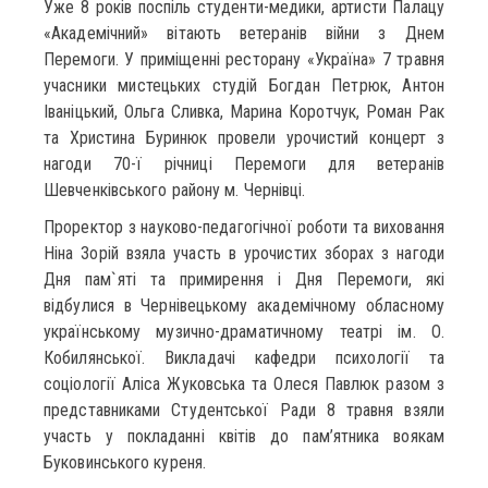
Уже 8 років поспіль студенти-медики, артисти Палацу
«Академічний» вітають ветеранів війни з Днем
Перемоги. У приміщенні ресторану «Україна» 7 травня
учасники мистецьких студій Богдан Петрюк, Антон
Іваніцький, Ольга Сливка, Марина Коротчук, Роман Рак
та Христина Буринюк провели урочистий концерт з
нагоди 70-ї річниці Перемоги для ветеранів
Шевченківського району м. Чернівці.
Проректор з науково-педагогічної роботи та виховання
Ніна Зорій взяла участь в урочистих зборах з нагоди
Дня пам`яті та примирення і Дня Перемоги, які
відбулися в Чернівецькому академічному обласному
українському музично-драматичному театрі ім. О.
Кобилянської. Викладачі кафедри психології та
соціології Аліса Жуковська та Олеся Павлюк разом з
представниками Студентської Ради 8 травня взяли
участь у покладанні квітів до пам’ятника воякам
Буковинського куреня.