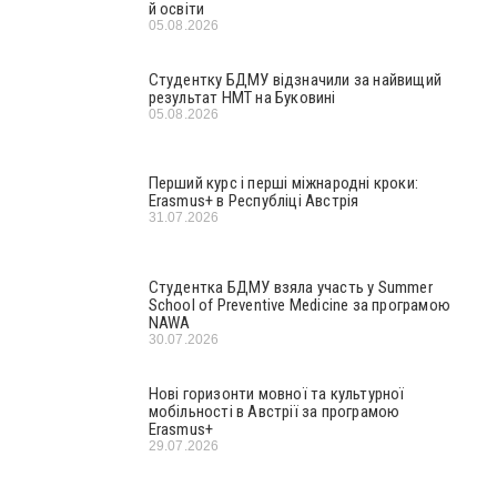
й освіти
05.08.2026
Студентку БДМУ відзначили за найвищий
результат НМТ на Буковині
05.08.2026
Перший курс і перші міжнародні кроки:
Erasmus+ в Республіці Австрія
31.07.2026
Студентка БДМУ взяла участь у Summer
School of Preventive Medicine за програмою
NAWA
30.07.2026
Нові горизонти мовної та культурної
мобільності в Австрії за програмою
Erasmus+
29.07.2026