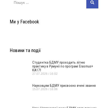
Ми у Facebook
Новини та події
Студентка БДМУ проходить літню
практику в Румунії по програмі Erasmus+
KA171
27.07.2026
16:02
Науковцям БДМУ присвоєно вчені звання
15.07.2026
16:06