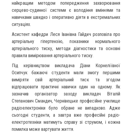
найкращим методом попередження захворювання
серцево-судинної системи є володіння вміннями та
навичками швидко і оперативно діяти в екстремальних
ситуаціях.
Асистент кафедри Леся Іванівна Гайдич розповіла про
артеріальну гіпертензію, показники нормального
артеріального тиску, методи діагностики та основні
правила вимірювання артеріального тиску.
Під керівництвом викладача Діани Корнеліївної
Осипчук бажаючі студенти мали змогу першими
виміряти свій артеріальний тиск та згодом
відпрацювати практичні навички один на одному. Як
зазначив організатор заходу викладач Віталій
Степанович Смандич, Чернівецьке професійне училище
радіоелектроніки було обране не випадково. Адже
сьогодні студенти, а завтра вже професійні радіо-
електротехніки матимуть справу зі струмом, і кожна
помилка може вартувати життя.