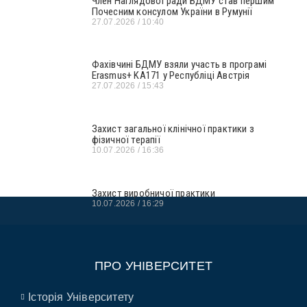
Член Наглядової ради БДМУ став першим
Почесним консулом України в Румунії
27.07.2026
10:40
Фахівчині БДМУ взяли участь в програмі
Erasmus+ KA171 у Республіці Австрія
27.07.2026
15:43
Захист загальної клінічної практики з
фізичної терапії
10.07.2026
16:36
Захист виробничої практики
10.07.2026
16:29
ПРО УНІВЕРСИТЕТ
Історія Університету