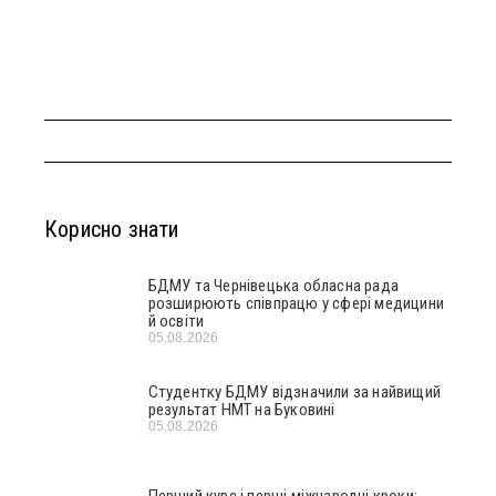
Корисно знати
БДМУ та Чернівецька обласна рада
розширюють співпрацю у сфері медицини
й освіти
05.08.2026
Студентку БДМУ відзначили за найвищий
результат НМТ на Буковині
05.08.2026
Перший курс і перші міжнародні кроки: