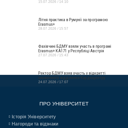
15.07.2026
14:10
Літня практика в Румунії за програмою
Erasmus+
28.07.2026
15:57
Фахівчині БДМУ взяли участь в програмі
Erasmus+ KA171 у Республіці Австрія
27.07.2026
15:43
Ректор БДМУ взяв участь у відкритті
оновленого відділення Кардіоцентру
24.07.2026
17:07
ПРО УНІВЕРСИТЕТ
Історія Університету
Нагороди та відзнаки