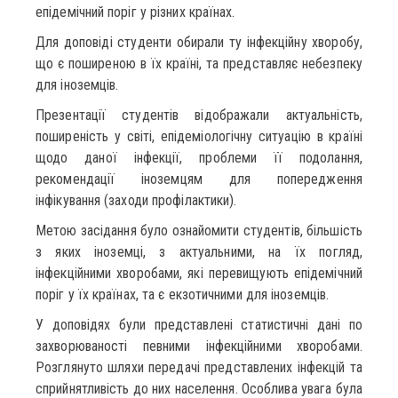
епідемічний поріг у різних країнах.
Для доповіді студенти обирали ту інфекційну хворобу,
що є поширеною в їх країні, та представляє небезпеку
для іноземців.
Презентації студентів відображали актуальність,
поширеність у світі, епідеміологічну ситуацію в країні
щодо даної інфекції, проблеми її подолання,
рекомендації іноземцям для попередження
інфікування (заходи профілактики).
Метою засідання було ознайомити студентів, більшість
з яких іноземці, з актуальними, на їх погляд,
інфекційними хворобами, які перевищують епідемічний
поріг у їх країнах, та є екзотичними для іноземців.
У доповідях були представлені статистичні дані по
захворюваності певними інфекційними хворобами.
Розглянуто шляхи передачі представлених інфекцій та
сприйнятливість до них населення. Особлива увага була