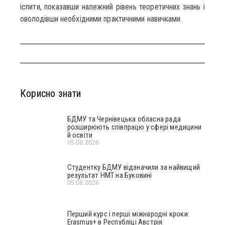
іспити, показавши належний рівень теоретичних знань і
оволодівши необхідними практичними навичками.
Корисно знати
БДМУ та Чернівецька обласна рада
розширюють співпрацю у сфері медицини
й освіти
05.08.2026
Студентку БДМУ відзначили за найвищий
результат НМТ на Буковині
05.08.2026
Перший курс і перші міжнародні кроки:
Erasmus+ в Республіці Австрія