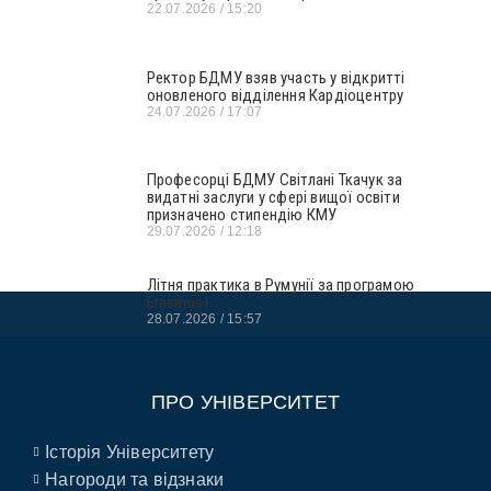
22.07.2026
15:20
Ректор БДМУ взяв участь у відкритті
оновленого відділення Кардіоцентру
24.07.2026
17:07
Професорці БДМУ Світлані Ткачук за
видатні заслуги у сфері вищої освіти
призначено стипендію КМУ
29.07.2026
12:18
Літня практика в Румунії за програмою
Erasmus+
28.07.2026
15:57
ПРО УНІВЕРСИТЕТ
Історія Університету
Нагороди та відзнаки