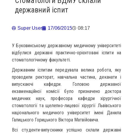
Стоматологи БДМУ склали
державний іспит
Super User
17/06/2015
08:17
У Буковинському державному медичному університеті
відбулися державні практично-орієнтовані іспити на
стоматологічному факультеті.
Державним іспитам передувала велика робота, яку
проводили ректорат, навчальна частина, деканати і
випускаючі кафедри. Головою державної
екзаменаційної комісії було призначено доктора
медичних наук, професора кафедри хірургічної
стоматології та щелепно-лицевої хірургії Львівського
національного медичного університет імені Данила
Галицького Горицького Віктора Матвійовича.
Всі студенти-випускники успішно склали державні