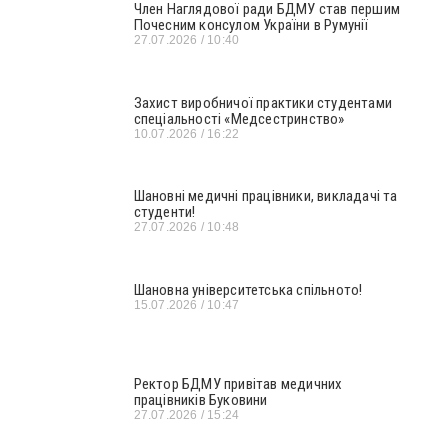
Член Наглядової ради БДМУ став першим
Почесним консулом України в Румунії
27.07.2026
10:40
Захист виробничої практики студентами
спеціальності «Медсестринство»
10.07.2026
16:22
Шановні медичні працівники, викладачі та
студенти!
27.07.2026
10:48
Шановна університетська спільното!
15.07.2026
10:47
Ректор БДМУ привітав медичних
працівників Буковини
27.07.2026
15:24