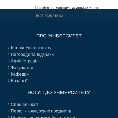
Перейняття досвіду румунських колег
студенткою БДМУ по програмі Erasmus+
29.07.2026
15:02
ПРО УНІВЕРСИТЕТ
Історія Університету
Нагороди та відзнаки
Адміністрація
Факультети
Кафедри
Вакансії
ВСТУП ДО УНІВЕРСИТЕТУ
Спеціальності
Перелік конкурсних предметів
Правила прийому в Університет