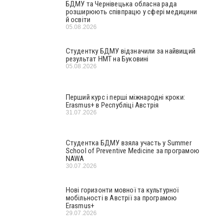
БДМУ та Чернівецька обласна рада
розширюють співпрацю у сфері медицини
й освіти
05.08.2026
Студентку БДМУ відзначили за найвищий
результат НМТ на Буковині
05.08.2026
Перший курс і перші міжнародні кроки:
Erasmus+ в Республіці Австрія
31.07.2026
Студентка БДМУ взяла участь у Summer
School of Preventive Medicine за програмою
NAWA
30.07.2026
Нові горизонти мовної та культурної
мобільності в Австрії за програмою
Erasmus+
29.07.2026