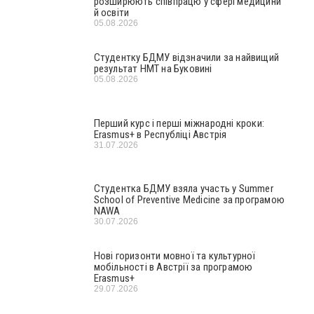
розширюють співпрацю у сфері медицини
й освіти
05.08.2026
Студентку БДМУ відзначили за найвищий
результат НМТ на Буковині
05.08.2026
Перший курс і перші міжнародні кроки:
Erasmus+ в Республіці Австрія
31.07.2026
Студентка БДМУ взяла участь у Summer
School of Preventive Medicine за програмою
NAWA
30.07.2026
Нові горизонти мовної та культурної
мобільності в Австрії за програмою
Erasmus+
29.07.2026