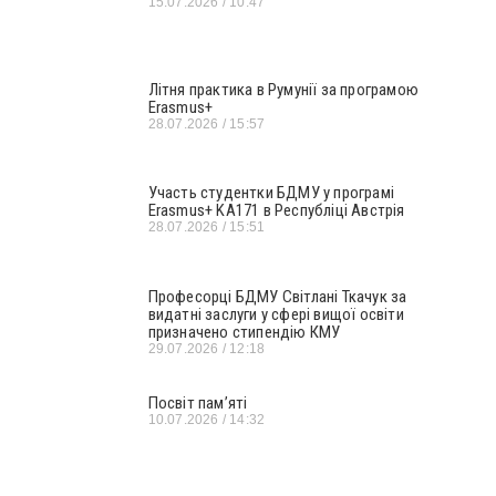
15.07.2026
10:47
Літня практика в Румунії за програмою
Erasmus+
28.07.2026
15:57
Участь студентки БДМУ у програмі
Erasmus+ KA171 в Республіці Австрія
28.07.2026
15:51
Професорці БДМУ Світлані Ткачук за
видатні заслуги у сфері вищої освіти
призначено стипендію КМУ
29.07.2026
12:18
Посвіт пам’яті
10.07.2026
14:32