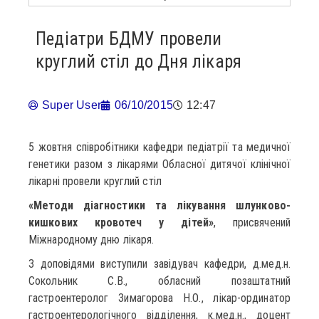
Педіатри БДМУ провели
круглий стіл до Дня лікаря
Super User
06/10/2015
12:47
5 жовтня співробітники кафедри педіатрії та медичної
генетики разом з лікарями Обласної дитячої клінічної
лікарні провели круглий стіл
«Методи діагностики та лікування шлунково-
кишкових кровотеч у дітей»
, присвячений
Міжнародному дню лікаря.
З доповідями виступили завідувач кафедри, д.мед.н.
Сокольник С.В., обласний позаштатний
гастроентеролог Зимагорова Н.О., лікар-ординатор
гастроентерологічного відділення, к.мед.н., доцент