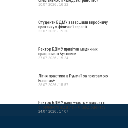
спеціальності «Медсестринство»
10.07.2026
16:22
Студенти БДМУ завершили виробничу
практику з фізичної терапії
22.07.2026
15:20
Ректор БДМУ привітав медичних
працівників Буковини
27.07.2026
15:24
Літня практика в Румунії за програмою
Erasmus+
28.07.2026
15:57
Ректор БДМУ взяв участь у відкритті
оновленого відділення Кардіоцентру
24.07.2026
17:07