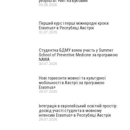
результат НМТ на Буковині
05.08.2026
Перший курс і перші міжнародні кроки:
Erasmus+ в Республіці Австрія
31.07.2026
Студентка БДМУ взяла участь у Summer
School of Preventive Medicine за програмою
NAWA
30.07.2026
Нові горизонти мовної та культурної
мобільності в Австрії за програмою
Erasmus+
29.07.2026
Інтеграція в європейський освітній простір:
досвід участі студента в мовному
інтенсиві Erasmus+ в Республіці Австрія
29.07.2026