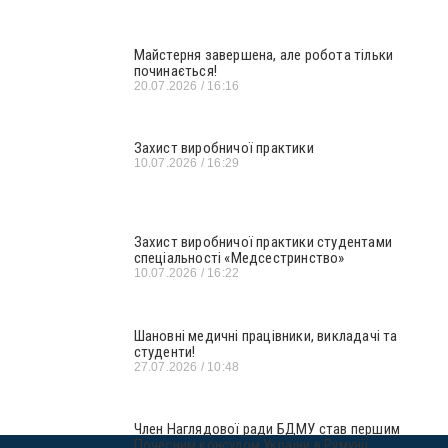
Майстерня завершена, але робота тільки
починається!
20.07.2026
16:16
Захист виробничої практики
10.07.2026
16:29
Захист виробничої практики студентами
спеціальності «Медсестринство»
10.07.2026
16:22
Шановні медичні працівники, викладачі та
студенти!
27.07.2026
10:48
Член Наглядової ради БДМУ став першим
Почесним консулом України в Румунії