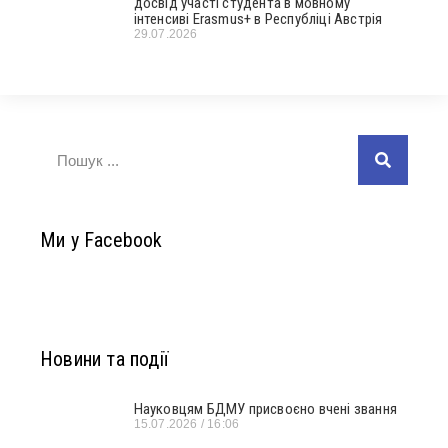
досвід участі студента в мовному
інтенсиві Erasmus+ в Республіці Австрія
29.07.2026
Ми у Facebook
Новини та події
Науковцям БДМУ присвоєно вчені звання
15.07.2026
16:06