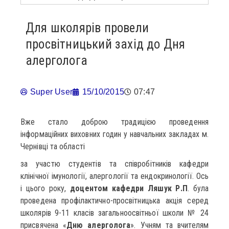
Для школярів провели
просвітницький захід до Дня
алерголога
Super User
15/10/2015
07:47
Вже стало доброю традицією проведення
інформаційних виховних годин у навчальних закладах м.
Чернівці та області
за участю студентів та співробітників кафедри
клінічної імунології, алергології та ендокринології. Ось
і цього року,
доцентом кафедри Ляшук Р.П
. була
проведена профілактично-просвітницька акція серед
школярів 9-11 класів загальноосвітньої школи № 24
присвячена «
Дню алерголога
». Учням та вчителям