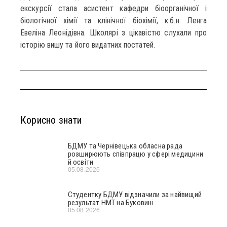
екскурсії стала асистент кафедри біоорганічної і
біологічної хімії та клінічної біохімії, к.б.н. Ленга
Евеліна Леонідівна. Школярі з цікавістю слухали про
історію вишу та його видатних постатей.
Корисно знати
БДМУ та Чернівецька обласна рада
розширюють співпрацю у сфері медицини
й освіти
05.08.2026
Студентку БДМУ відзначили за найвищий
результат НМТ на Буковині
05.08.2026