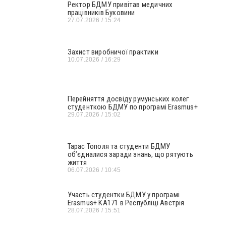
Ректор БДМУ привітав медичних
працівників Буковини
27.07.2026
15:24
Захист виробничої практики
10.07.2026
16:29
Перейняття досвіду румунських колег
студенткою БДМУ по програмі Erasmus+
29.07.2026
15:02
Тарас Тополя та студенти БДМУ
об’єдналися заради знань, що рятують
життя
06.07.2026
10:45
Участь студентки БДМУ у програмі
Erasmus+ KA171 в Республіці Австрія
28.07.2026
15:51