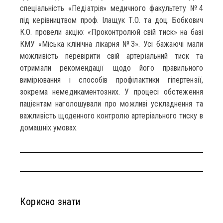
спеціальність «Педіатрія» медичного факультету №4
під керівництвом проф. Ілащук Т.О. та доц. Бобкович
К.О. провели акцію: «Проконтролюй свій тиск» на базі
КМУ «Міська клінічна лікарня №3». Усі бажаючі мали
можливість перевірити свій артеріальний тиск та
отримали рекомендації щодо його правильного
вимірювання і способів профілактики гіпертензії,
зокрема немедикаментозних. У процесі обстеження
пацієнтам наголошували про можливі ускладнення та
важливість щоденного контролю артеріального тиску в
домашніх умовах.
Корисно знати