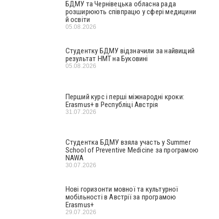
БДМУ та Чернівецька обласна рада
розширюють співпрацю у сфері медицини
й освіти
05.08.2026
Студентку БДМУ відзначили за найвищий
результат НМТ на Буковині
05.08.2026
Перший курс і перші міжнародні кроки:
Erasmus+ в Республіці Австрія
31.07.2026
Студентка БДМУ взяла участь у Summer
School of Preventive Medicine за програмою
NAWA
30.07.2026
Нові горизонти мовної та культурної
мобільності в Австрії за програмою
Erasmus+
29.07.2026