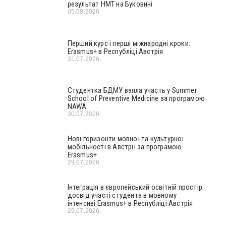
результат НМТ на Буковині
05.08.2026
Перший курс і перші міжнародні кроки:
Erasmus+ в Республіці Австрія
31.07.2026
Студентка БДМУ взяла участь у Summer
School of Preventive Medicine за програмою
NAWA
30.07.2026
Нові горизонти мовної та культурної
мобільності в Австрії за програмою
Erasmus+
29.07.2026
Інтеграція в європейський освітній простір:
досвід участі студента в мовному
інтенсиві Erasmus+ в Республіці Австрія
29.07.2026