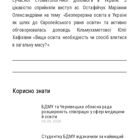
сучасної стоматологічної допомоги в Україні. З
цікавістю сприйняли виступ ас. Остафійчук Маріанни
Олександрівни на тему: «Безперервна освіта в Україні
як шлях до Європейського рівня освіти» та активно
обговорювалась доповідь Кільмухаметової Юлії
Хафізівни «Вища освіта: необхідність чи спосіб влитися
в загальну масу?».
Корисно знати
БДМУ та Чернівецька обласна рада
розширюють співпрацю у сфері медицини
й освіти
05.08.2026
Студентку БДМУ відзначили за найвищий