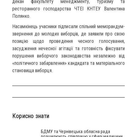
декан факультету менеджменту, туризму та
ресторанного господарства ЧТЕІ КНТЕУ Валентина
Полянко.
Насамкінець учасники підписали спільний меморандум-
звернення до молодих виборців, де заявили про свою
позицію щодо проведення чесного голосування,
засудження нечесної агітації та готовність фіксувати
порушення виборчого законодавства незалежно від
«політичного забарвлення» кандидата та матеріального
становища виборця.
Корисно знати
БДМУ та Чернівецька обласна рада
розширюють співпрацю у сфері медицини