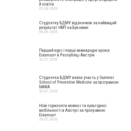
й освіти
05.08.2026
Студентку БДМУ відзначили за найвищий
результат НМТ на Буковині
05.08.2026
Перший курс і перші міжнародні кроки:
Erasmus+ в Республіці Австрія
31.07.2026
Студентка БДМУ взяла участь у Summer
School of Preventive Medicine за програмою
NAWA
30.07.2026
Нові горизонти мовної та культурної
мобільності в Австрії за програмою
Erasmus+
29.07.2026