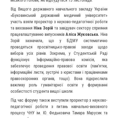
міського голови, які відбудуться 15 листопада.
Від Вищого державного навчального закладу України
«Буковинський державний медичний університет»
участь взяли проректор з науково-педагогічної роботи
та виховання
Ніна Зорій
та завідувач сектору сприяння
працевлаштуванню випускників
Аліса Жуковська.
Ніна
Зорій зазначила, що у БДМУ систематично
проводяться просвітницько-правові заходи щодо
виборів усіх рівнів. Зокрема, у Студентській Раді
функціонує Інформаційно-правова комісія, яка
забезпечує проведення правової освіти (пам’ятки,
інформаційні листи, зустрічі з юристами і працівниками
правоохоронних органів, тощо). Вона підкреслила
важливу роль гуманітарної освіти у формуванні
особистості студента вищої школи.
Під час форуму також виступили проректор з науково-
педагогічної роботи з питань навчально-виховного
процесу ЧНУ ім. Ю. Федьковича Тамара Марусик та