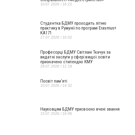
10.07.2026
16:22
Студентка БДМУ проходить літню
практику в Румунії по програмі Erasmus+
KA171
27.07.2026
16:02
Професорці БДМУ Світлані Ткачук за
видатні заслуги у сфері вищої освіти
призначено стипендію КМУ
29.07.2026
12:18
Посвіт пам’яті
10.07.2026
14:32
Науковцям БДМУ присвоєно вчені звання
15.07.2026
16:06