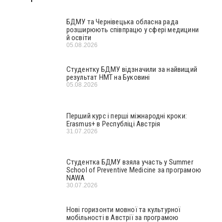
БДМУ та Чернівецька обласна рада
розширюють співпрацю у сфері медицини
й освіти
05.08.2026
Студентку БДМУ відзначили за найвищий
результат НМТ на Буковині
05.08.2026
Перший курс і перші міжнародні кроки:
Erasmus+ в Республіці Австрія
31.07.2026
Студентка БДМУ взяла участь у Summer
School of Preventive Medicine за програмою
NAWA
30.07.2026
Нові горизонти мовної та культурної
мобільності в Австрії за програмою