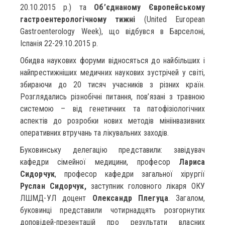
20.10.2015 р.) та
Об’єднаному Європейському
гастроентерологічному тижні
(United European
Gastroenterology Week), що відбувся в Барселоні,
Іспанія 22-29.10.2015 р.
Обидва наукових форуми відносяться до найбільших і
найпрестижніших медичних наукових зустрічей у світі,
збираючи до 20 тисяч учасників з різних країн.
Розглядались різнобічні питання, пов’язані з травною
системою – від генетичних та патофізіологічних
аспектів до розробки нових методів мініінвазивних
оперативних втручань та лікувальних заходів.
Буковинську делегацію представили: завідувач
кафедри сімейної медицини, професор
Лариса
Сидорчук
, професор кафедри загальної хірургії
Руслан Сидорчук,
заступник головного лікаря ОКУ
ЛШМД-УЛ доцент
Олександр Плегуца
. Загалом,
буковинці представили чотирнадцять розгорнутих
доповідей-презентацій про результати власних