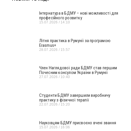
Інтернатура в БДМУ – нові можливості для
професійного розвитку
15.07.2026
14:10
Літня практика в Румунії за програмою
Erasmus+
28.07.2026
15:57
Член Наглядової ради БДМУ став першим
Почесним консулом України в Румунії
27.07.2026
10:40
Студенти БДМУ завершили виробничу
практику з фізичної терапії
22.07.2026
15:20
Науковцям БДМУ присвоєно вчені звання
15.07.2026
16:06