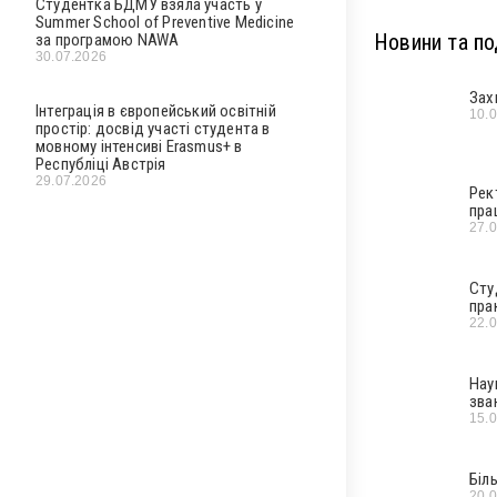
Студентка БДМУ взяла участь у
Summer School of Preventive Medicine
Новини та под
за програмою NAWA
30.07.2026
Зах
Інтеграція в європейський освітній
10.
простір: досвід участі студента в
мовному інтенсиві Erasmus+ в
Республіці Австрія
29.07.2026
Рек
пра
27.
Сту
пра
22.
Нау
зва
15.
Біл
20.