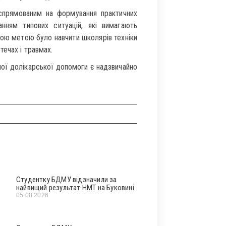
спрямованим на формування практичних
ням типових ситуацій, які вимагають
ною метою було навчити школярів техніки
течах і травмах.
шої долікарської допомоги є надзвичайно
Студентку БДМУ відзначили за
найвищий результат НМТ на Буковині
05.08.2026