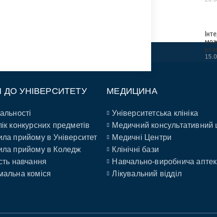
Інт
мож
роз
15.
П ДО УНІВЕРСИТЕТУ
МЕДИЦИНА
альності
Університетська клініка
ік конкурсних предметів
Медичний консультативний 
ла прийому в Університет
Медичні Центри
ла прийому в Коледж
Клінічні бази
сть навчання
Навчально-виробнича аптек
альна коміся
Лікувальний відділ