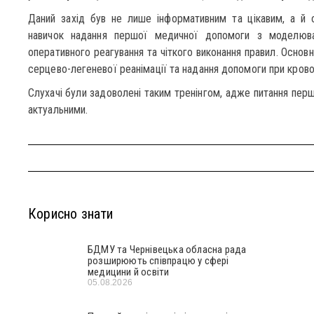
Даний захід був не лише інформативним та цікавим, а й 
навичок надання першої медичної допомоги з моделюван
оперативного реагування та чіткого виконання правил. Основ
серцево-легеневої реанімації та надання допомоги при крово
Слухачі були задоволені таким тренінгом, адже питання пер
актуальними.
Корисно знати
БДМУ та Чернівецька обласна рада
розширюють співпрацю у сфері
медицини й освіти
05.08.2026