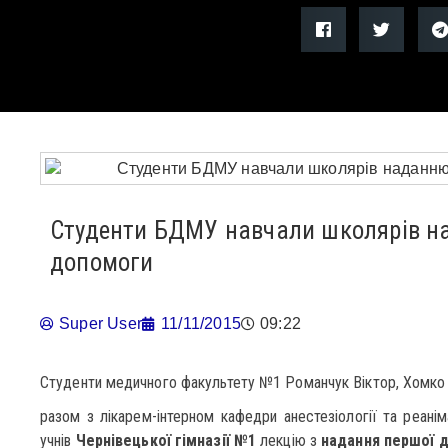
Студенти БДМУ навчали школярів н
допомоги
Super User
11/11/2015
09:22
Студенти медичного факультету №1 Романчук Віктор, Хомко
разом з лікарем-інтерном кафедри анестезіології та реані
учнів
Чернівецької гімназії №1
лекцію з
надання першої д