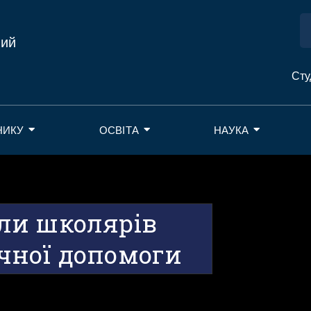
ний
Сту
НИКУ
ОСВІТА
НАУКА
ли школярів
чної допомоги