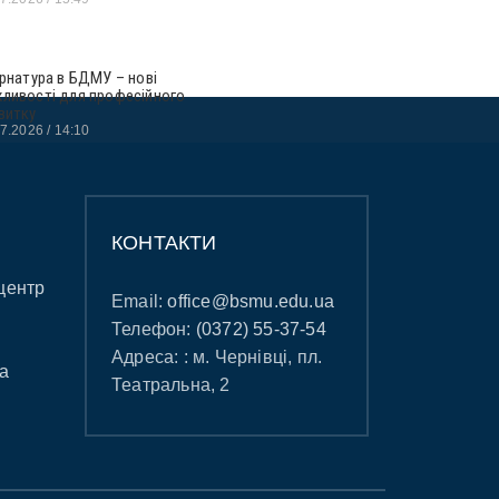
ернатура в БДМУ – нові
ливості для професійного
витку
07.2026
14:10
КОНТАКТИ
центр
Email:
office@bsmu.edu.ua
Телефон:
(0372) 55-37-54
Адреса: : м. Чернівці, пл.
а
Театральна, 2