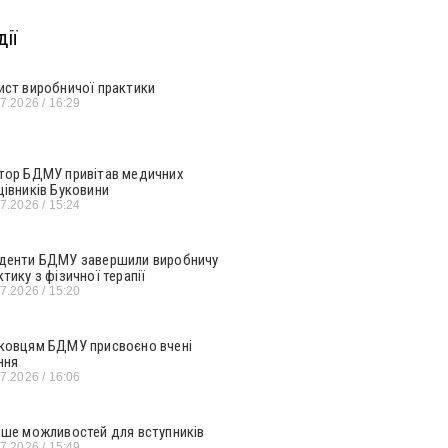
ії
ист виробничої практики
07.2026
16:29
тор БДМУ привітав медичних
цівників Буковини
07.2026
15:24
денти БДМУ завершили виробничу
ктику з фізичної терапії
07.2026
15:20
ковцям БДМУ присвоєно вчені
ння
07.2026
16:06
ьше можливостей для вступників
07.2026
15:49