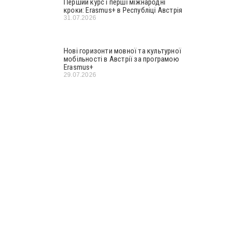
Перший курс і перші міжнародні
кроки: Erasmus+ в Республіці Австрія
31.07.2026
Нові горизонти мовної та культурної
мобільності в Австрії за програмою
Erasmus+
29.07.2026