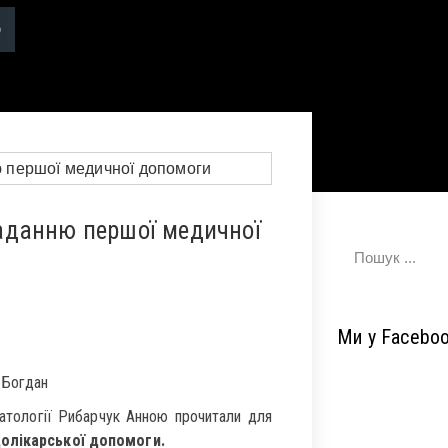
аданню першої медичної
Ми у Facebo
 Богдан
матології Рибарчук Анною прочитали для
олікарської допомоги.