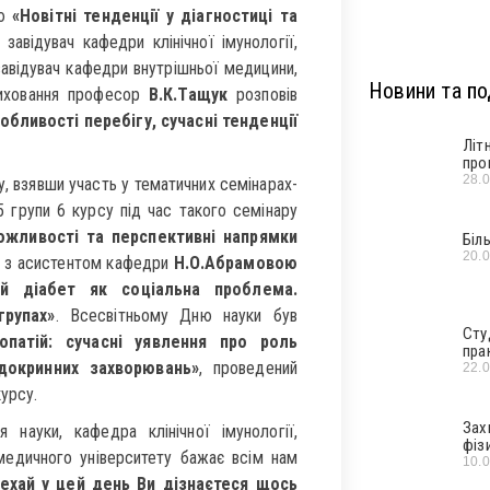
єю
«Новітні тенденції у діагностиці та
завідувач кафедри клінічної імунології,
, завідувач кафедри внутрішньої медицини,
Новини та под
 виховання професор
В.К.Тащук
розповів
обливості перебігу, сучасні тенденції
Літ
про
28.
у, взявши участь у тематичних семінарах-
 групи 6 курсу під час такого семінару
можливості та перспективні напрямки
Біл
20.
ом з асистентом кафедри
Н.О.Абрамовою
ий діабет як соціальна проблема.
групах»
. Всесвітньому Дню науки був
Сту
опатій: сучасні уявлення про роль
пра
ндокринних захворювань»
, проведений
22.
урсу.
Зах
 науки, кафедра клінічної імунології,
фіз
медичного університету бажає всім нам
10.
ехай у цей день Ви дізнаєтеся щось