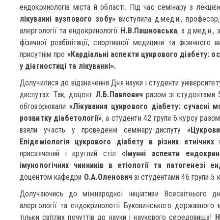
ендокринологів міста й області. Під час семінару з лекці
лікуванні вузлового зобу»
виступила д.мед.н., професор, 
алергології та ендокринології
Н.В.Пашковська
, а д.мед.н.
фізичної реабілітації, спортивної медицини та фізичного
присутнім про
«Кардіальні аспекти цукрового діабету: ос
у діагностиці та лікуванні».
Долучилися до відзначення Дня науки і студенти університет
диспутах. Так, доцент
Л.Б.Павлович
разом зі студентами 5
обговорювали
«Лікування цукрового діабету: сучасні 
розвитку діабетології»
, а студенти 42 групи 6 курсу раз
взяли участь у проведенні семінару-диспуту
«Цукров
Епідеміологія цукрового діабету в різних етнічних 
присвячений і круглий стіл
«Імунні аспекти ендокрин
імунологічних чинників в етіології та патогенезі е
доцентом кафедри
О.А.Оленович
зі студентами 46 групи 5 к
Долучаючись до міжнародної ініціативи Всесвітнього дня
алергології та ендокринології Буковинського державного 
тільки світлих почуттів до науки і наукового середовища!
Н