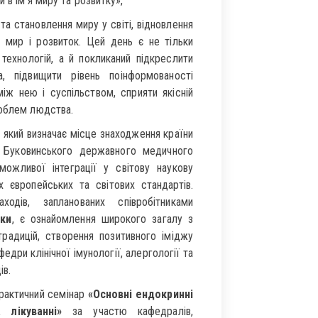
 в ім’я миру та розвитку»,
та становлення миру у світі, відновлення
а мир і розвиток. Цей день є не тільки
технологій, а й покликаний підкреслити
а, підвищити рівень поінформованості
іж нею і суспільством, сприяти якісній
роблем людства.
, який визначає місце знаходження країни
ці Буковинського державного медичного
ожливої інтеграції у світову наукову
 європейських та світових стандартів.
одів, запланованих співробітниками
уки
, є ознайомлення широкого загалу з
традицій, створення позитивного іміджу
едри клінічної імунології, алергології та
ів.
рактичний семінар
«Основні ендокринні
 лікуванні»
за участю кафедралів,