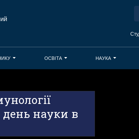
ний
Сту
НИКУ
ОСВІТА
НАУКА
мунології
 день науки в