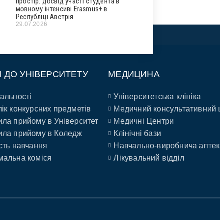
простір: досвід участі студента в
мовному інтенсиві Erasmus+ в
Республіці Австрія
29.07.2026
П ДО УНІВЕРСИТЕТУ
МЕДИЦИНА
альності
Університетська клініка
ік конкурсних предметів
Медичний консультативний 
ла прийому в Університет
Медичні Центри
ла прийому в Коледж
Клінічні бази
сть навчання
Навчально-виробнича аптек
альна коміся
Лікувальний відділ