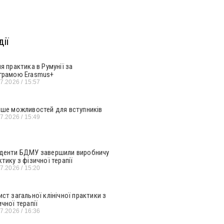
ії
ня практика в Румунії за
грамою Erasmus+
07.2026
15:57
ьше можливостей для вступників
07.2026
15:49
денти БДМУ завершили виробничу
ктику з фізичної терапії
07.2026
15:20
ист загальної клінічної практики з
ичної терапії
07.2026
16:36