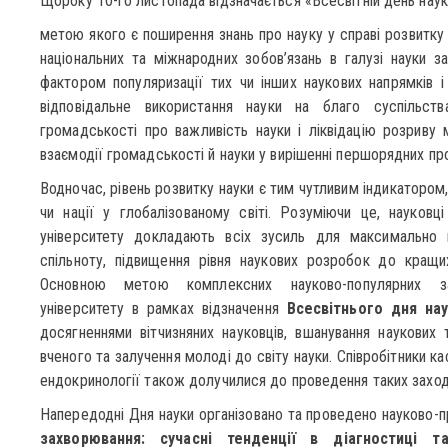
Щороку 10-го листопада відзначається «Всесвітній день науки
метою якого є поширення знань про науку у справі розвитку 
національних та міжнародних зобов’язань в галузі науки з
фактором популяризації тих чи інших наукових напрямків і 
відповідальне використання науки на благо суспільств
громадськості про важливість науки і ліквідацію розриву м
взаємодії громадськості й науки у вирішенні першорядних п
Водночас, рівень розвитку науки є тим чутливим індикатором
чи нації у глобалізованому світі. Розуміючи це, науков
університету докладають всіх зусиль для максимально м
спільноту, підвищення рівня наукових розробок до кращих
Основною метою комплексних науково-популярних зах
університету в рамках відзначення
Всесвітнього дня на
досягненнями вітчизняних науковців, вшанування наукових 
вченого та залучення молоді до світу науки. Співробітники каф
ендокринології також долучилися до проведення таких заход
Напередодні Дня науки організовано та проведено науково-п
захворювання: сучасні тенденції в діагностиці та