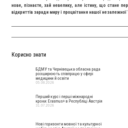
нове, пізнаєте, хай невелику, але істину, що стане п
відкриттів заради миру і процвітання нашої незалежної 
Корисно знати
БДМУ та Чернівецька обласна рада
розширюють співпрацю у сфері
медицини й освіти
05.08.2026
Перший курс і перші міжнародні
кроки: Erasmus+ в Республіці Австрія
31.07.2026
Нові горизонти мовної та культурної