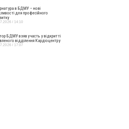
ернатура в БДМУ – нові
ливості для професійного
витку
07.2026
14:10
тор БДМУ взяв участь у відкритті
вленого відділення Кардіоцентру
07.2026
17:07