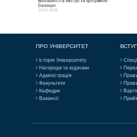
мобільності в Австрії за програмою
Erasmus+
29.07.2026
ПРО УНІВЕРСИТЕТ
ВСТУ
Історія Університету
Спеці
Нагороди та відзнаки
Перел
Адміністрація
Прави
Факультети
Прави
Кафедри
Варті
Вакансії
Прийм