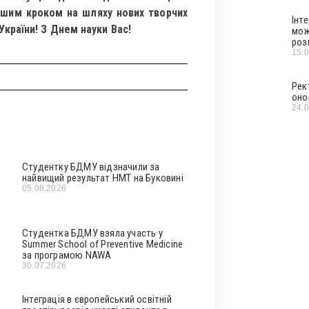
ершим кроком на шляху нових творчих
Інт
України! З Днем науки Вас!
мож
роз
15.
Рек
оно
24.
Студентку БДМУ відзначили за
найвищий результат НМТ на Буковині
05.08.2026
Студентка БДМУ взяла участь у
Summer School of Preventive Medicine
за програмою NAWA
30.07.2026
Інтеграція в європейський освітній