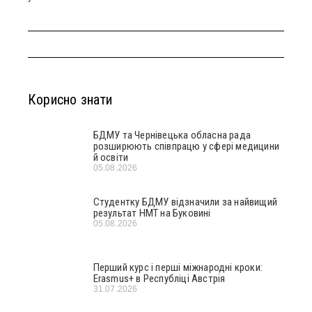
Корисно знати
БДМУ та Чернівецька обласна рада
розширюють співпрацю у сфері медицини
й освіти
05.08.2026
Студентку БДМУ відзначили за найвищий
результат НМТ на Буковині
05.08.2026
Перший курс і перші міжнародні кроки:
Erasmus+ в Республіці Австрія
31.07.2026