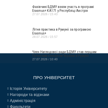
Фахівчині БДМУ взяли участь в програмі
Erasmus+ KA171 у Республіці Австрія
27.07.2026
15:43
Літня практика в Румунії за програмою
Erasmus+
28.07.2026
15:57
Член Наглядової ради БДМУ став першим
Почесним консулом України в Румунії
27.07.2026
10:40
ПРО УНІВЕРСИТЕТ
Історія Університету
Нагороди та відзнаки
Адміністрація
Факультети