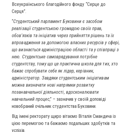
Всеукраїнського благодійного фонду “Серце до
Серця”.
“
Студентський парламент Буковини є засобом
реалізації студентською громадою своїх прав,
обов’язків та ініціатив через прийняття рішень та їх
впровадження за допомогою власних ресурсів у сфері,
що визнається адміністрацією області та у співпраці з
нею. Студентське самоврядування потрібне
студентству, тому що це практична школа для тих, хто
бажає спробувати себе як лідер, керівник,
адміністратор. Завдяки студентським ініціативам
можна визначати нові напрямки розвитку
позанавчальної діяльності, вдосконалювати
навчальний процес
,” – зазначив у своїй доповіді
новобраний очільник студентства Буковини.
Від імені ректорату щиро вітаємо Віталія Смандича із
цією перемогою та бажаємо подальших здобутків та
успіхів.