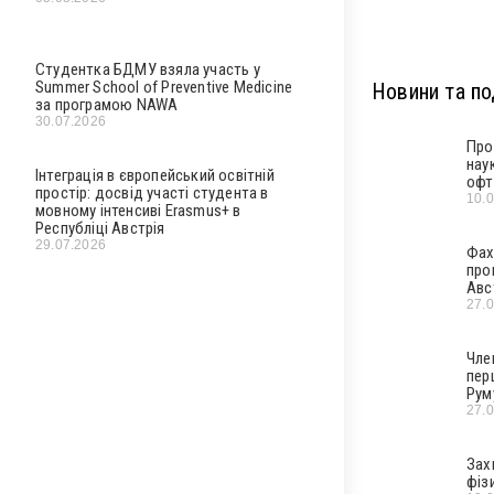
Студентка БДМУ взяла участь у
Summer School of Preventive Medicine
Новини та под
за програмою NAWA
30.07.2026
Про
нау
Інтеграція в європейський освітній
офт
простір: досвід участі студента в
10.
мовному інтенсиві Erasmus+ в
Республіці Австрія
29.07.2026
Фах
про
Авс
27.
Чле
пер
Рум
27.
Зах
фіз