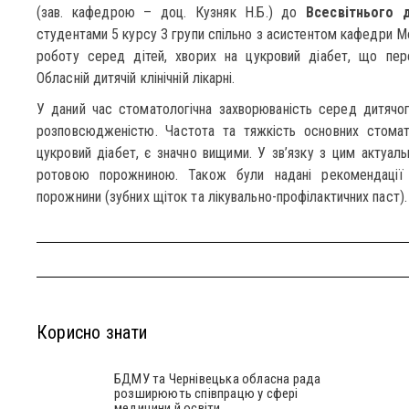
(зав. кафедрою – доц. Кузняк Н.Б.) до
Всесвітнього 
студентами 5 курсу 3 групи спільно з асистентом кафедри М
роботу серед дітей, хворих на цукровий діабет, що пере
Обласній дитячій клінічній лікарні.
У даний час стоматологічна захворюваність серед дитячо
розповсюдженістю. Частота та тяжкість основних стомато
цукровий діабет, є значно вищими. У зв’язку з цим актуал
ротовою порожниною. Також були надані рекомендації 
порожнини (зубних щіток та лікувально-профілактичних паст).
Корисно знати
БДМУ та Чернівецька обласна рада
розширюють співпрацю у сфері
медицини й освіти