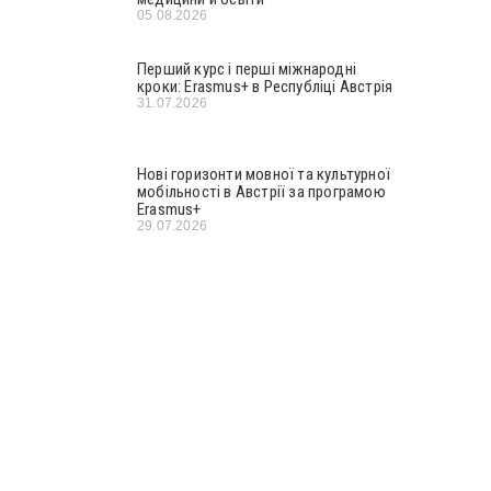
05.08.2026
Перший курс і перші міжнародні
кроки: Erasmus+ в Республіці Австрія
31.07.2026
Нові горизонти мовної та культурної
мобільності в Австрії за програмою
Erasmus+
29.07.2026