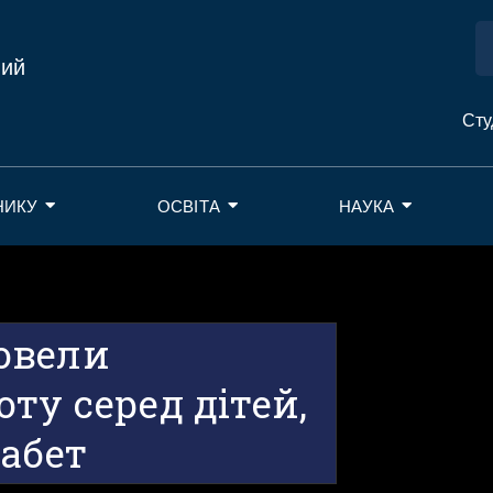
ний
Сту
НИКУ
ОСВІТА
НАУКА
овели
ту серед дітей,
абет