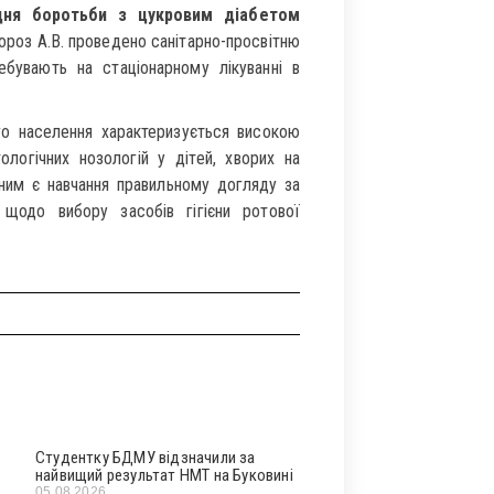
дня боротьби з цукровим діабетом
ороз А.В. проведено санітарно-просвітню
бувають на стаціонарному лікуванні в
го населення характеризується високою
логічних нозологій у дітей, хворих на
ьним є навчання правильному догляду за
щодо вибору засобів гігієни ротової
Студентку БДМУ відзначили за
найвищий результат НМТ на Буковині
05.08.2026