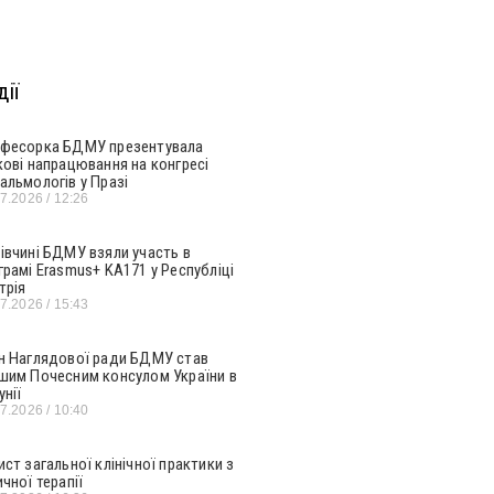
ії
фесорка БДМУ презентувала
кові напрацювання на конгресі
альмологів у Празі
07.2026
12:26
івчині БДМУ взяли участь в
грамі Erasmus+ KA171 у Республіці
трія
07.2026
15:43
н Наглядової ради БДМУ став
шим Почесним консулом України в
унії
07.2026
10:40
ист загальної клінічної практики з
ичної терапії