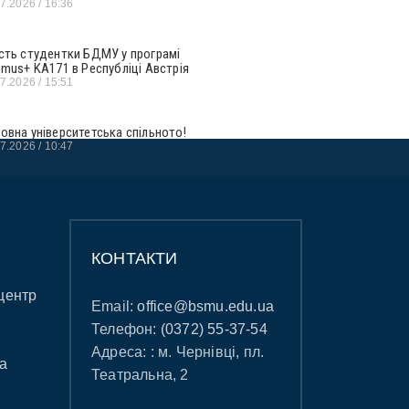
07.2026
16:36
сть студентки БДМУ у програмі
smus+ KA171 в Республіці Австрія
07.2026
15:51
овна університетська спільното!
07.2026
10:47
КОНТАКТИ
центр
Email:
office@bsmu.edu.ua
Телефон:
(0372) 55-37-54
Адреса: : м. Чернівці, пл.
а
Театральна, 2