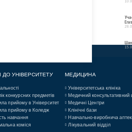
10.
Уча
Era
28.
Шан
15.
П ДО УНІВЕРСИТЕТУ
МЕДИЦИНА
альності
Університетська клініка
ік конкурсних предметів
Медичний консультативний 
ла прийому в Університет
Медичні Центри
ла прийому в Коледж
Клінічні бази
сть навчання
Навчально-виробнича аптек
альна коміся
Лікувальний відділ