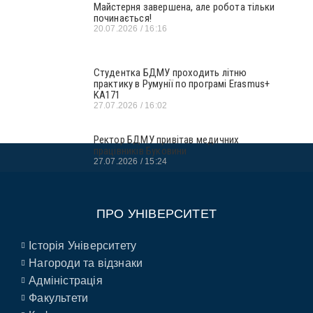
Майстерня завершена, але робота тільки
починається!
20.07.2026
16:16
Студентка БДМУ проходить літню
практику в Румунії по програмі Erasmus+
KA171
27.07.2026
16:02
Ректор БДМУ привітав медичних
працівників Буковини
27.07.2026
15:24
ПРО УНІВЕРСИТЕТ
Історія Університету
Нагороди та відзнаки
Адміністрація
Факультети