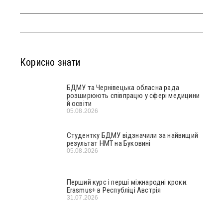
Корисно знати
БДМУ та Чернівецька обласна рада
розширюють співпрацю у сфері медицини
й освіти
05.08.2026
Студентку БДМУ відзначили за найвищий
результат НМТ на Буковині
05.08.2026
Перший курс і перші міжнародні кроки:
Erasmus+ в Республіці Австрія
31.07.2026