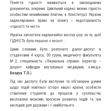
Поняття гідності вживається в законодавчих
документах, зокрема: Цивільний кодекс визнає гідність
особистим немайновим благом, в Конституції України
задекларовано право на повагу і недоторканість
«гідності та честі».
Україна заплатила надзвичайно високу ціну за те, щоб
ГІДНІСТЬ була першою з чеснот…
Цими словами було розпочато діалог-диспут зі
студентами 4 курсу, 30 групи, медичного факультету
№2, спеціальність «Лікувальна справа» (куратор –
доцент кафедри внутрішньої медицини, к.мед.н.
Безрук Т.О.
).
Під час диспуту були вислухані та обговорені думки
щодо подій новітньої історії нашої країни, особисте
ставлення студентів до процесів у суспільстві;
висловлені можливі прогнози розвитку подій та їхні
наслідків для держави і її майбутнього.