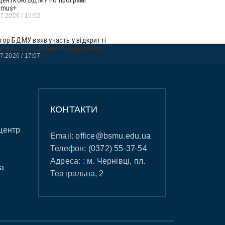
smus+
07.2026
15:02
тор БДМУ взяв участь у відкритті
вленого відділення Кардіоцентру
07.2026
17:07
КОНТАКТИ
центр
Email:
office@bsmu.edu.ua
Телефон:
(0372) 55-37-54
Адреса: : м. Чернівці, пл.
а
Театральна, 2