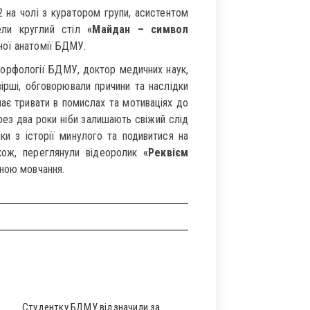
 на чолі з куратором групи, асистентом
ли круглий стіл
«Майдан – символ
ної анатомії БДМУ.
морфології БДМУ, доктор медичних наук,
ірші, обговорювали причини та наслідки
має тривати в помислах та мотиваціях до
ерез два роки ніби залишають свіжий слід
ки з історії минулого та подивитися на
кож, переглянули відеоролик
«Реквієм
линою мовчання.
Студентку БДМУ відзначили за