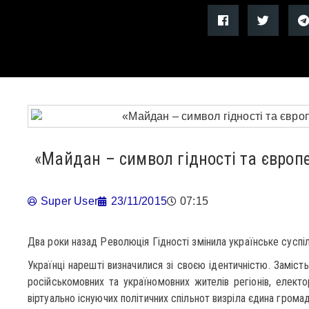
«Майдан – символ гідності та європ
Super User
23/11/2015
07:15
Два роки назад Революція Гідності змінила українське суспі
Українці нарешті визначилися зі своєю ідентичністю. Заміст
російськомовних та україномовних жителів регіонів, електо
віртуально існуючих політичних спільнот визріла єдина громад