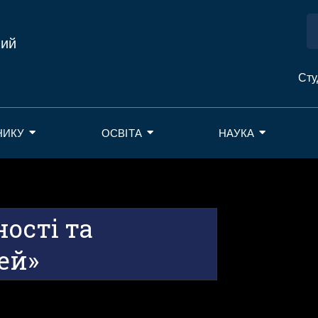
ний
Сту
НИКУ
ОСВІТА
НАУКА
ості та
ей»