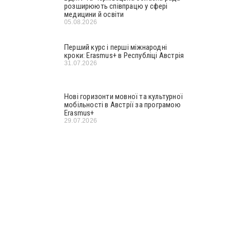
розширюють співпрацю у сфері
медицини й освіти
05.08.2026
Перший курс і перші міжнародні
кроки: Erasmus+ в Республіці Австрія
31.07.2026
Нові горизонти мовної та культурної
мобільності в Австрії за програмою
Erasmus+
29.07.2026