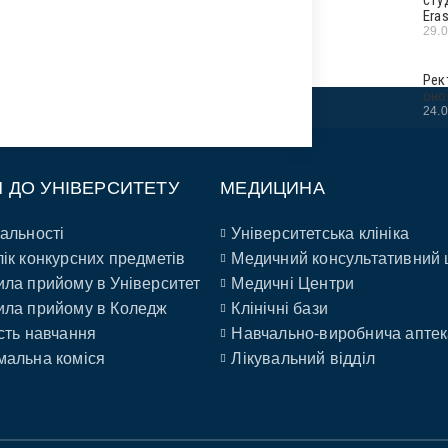
Era
29.
Рек
оно
24.
П ДО УНІВЕРСИТЕТУ
МЕДИЦИНА
альності
Університетська клініка
ік конкурсних предметів
Медичний консультативний 
ла прийому в Університет
Медичні Центри
ла прийому в Коледж
Клінічні бази
сть навчання
Навчально-виробнича аптек
альна коміся
Лікувальний відділ