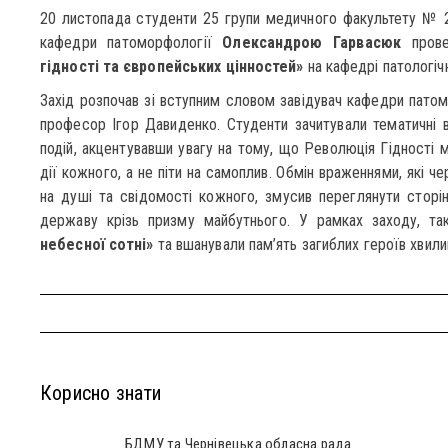
20 листопада студенти 25 групи медичного факультету № 2
кафедри патоморфології
Олександрою Гарвасюк
прове
гідності та європейських цінностей»
на кафедрі патологіч
Захід розпочав зі вступним словом завідувач кафедри пато
професор Ігор Давиденко. Студенти зачитували тематичні в
подій, акцентувавши увагу на тому, що Революція Гідності 
дії кожного, а не піти на самоплив. Обмін враженнями, які ч
на душі та свідомості кожного, змусив переглянути сторін
державу крізь призму майбутнього. У рамках заходу, та
небесної сотні»
та вшанували пам’ять загиблих героїв хви
Корисно знати
БДМУ та Чернівецька обласна рада