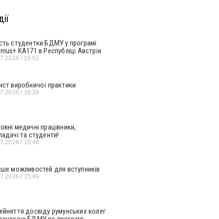
ії
сть студентки БДМУ у програмі
smus+ KA171 в Республіці Австрія
07.2026
15:51
ист виробничої практики
07.2026
16:29
овні медичні працівники,
ладачі та студенти!
07.2026
10:48
ьше можливостей для вступників
07.2026
15:49
ейняття досвіду румунських колег
денткою БДМУ по програмі