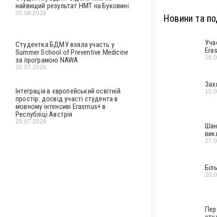
найвищий результат НМТ на Буковині
05.08.2026
Новини та под
Уча
Студентка БДМУ взяла участь у
Era
Summer School of Preventive Medicine
28.
за програмою NAWA
30.07.2026
Зах
Інтеграція в європейський освітній
10.
простір: досвід участі студента в
мовному інтенсиві Erasmus+ в
Республіці Австрія
29.07.2026
Шан
вик
27.
Біл
20.
Пер
сту