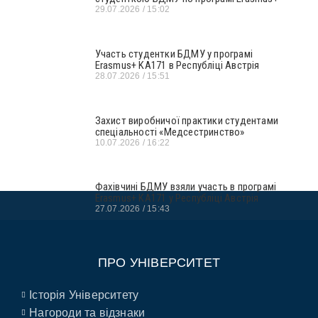
29.07.2026
15:02
Участь студентки БДМУ у програмі
Erasmus+ KA171 в Республіці Австрія
28.07.2026
15:51
Захист виробничої практики студентами
спеціальності «Медсестринство»
10.07.2026
16:22
Фахівчині БДМУ взяли участь в програмі
Erasmus+ KA171 у Республіці Австрія
27.07.2026
15:43
ПРО УНІВЕРСИТЕТ
Історія Університету
Нагороди та відзнаки