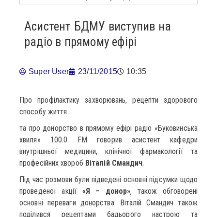
Асистент БДМУ виступив на
радіо в прямому ефірі
Super User
23/11/2015
10:35
Про профілактику захворювань, рецепти здорового
способу життя
та про донорство в прямому ефірі радіо «Буковинська
хвиля» 100.0 FМ говорив асистент кафедри
внутрішньої медицини, клінічної фармакології та
професійних хвороб
Віталій Смандич
.
Під час розмови були підведені основні підсумки щодо
проведеної акції
«Я – донор»
, також обговорені
основні переваги донорства. Віталій Смандич також
поділився рецептами бадьорого настрою та