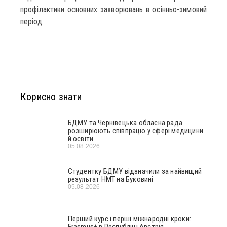
профілактики основних захворювань в осінньо-зимовий
період.
Корисно знати
БДМУ та Чернівецька обласна рада
розширюють співпрацю у сфері медицини
й освіти
05.08.2026
Студентку БДМУ відзначили за найвищий
результат НМТ на Буковині
05.08.2026
Перший курс і перші міжнародні кроки:
Erasmus+ в Республіці Австрія