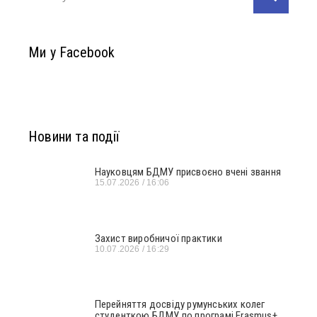
Ми у Facebook
Новини та події
Науковцям БДМУ присвоєно вчені звання
15.07.2026
16:06
Захист виробничої практики
10.07.2026
16:29
Перейняття досвіду румунських колег
студенткою БДМУ по програмі Erasmus+