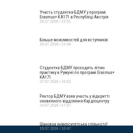
Участь студентки БДМУ у програмі
Erasmus+ KA171 в Республіці Австрія
28.07.2026
15:51
Більше можливостей для вступників
20.07.2026
15:49
Студентка БДМУ проходить літню
практику в Румунії по програмі Erasmus+
KA171
27.07.2026
16:02
Ректор БДМУ взяв участь у відкритті
оновленого відділення Кардіоцентру
24.07.2026
17:07
Шановна університетська спільното!
15.07.2026
10:47