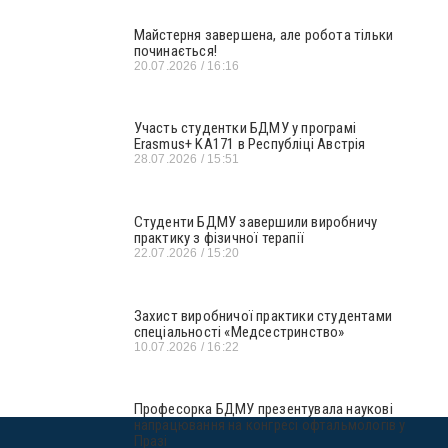
Майстерня завершена, але робота тільки
починається!
20.07.2026
16:16
Участь студентки БДМУ у програмі
Erasmus+ KA171 в Республіці Австрія
28.07.2026
15:51
Студенти БДМУ завершили виробничу
практику з фізичної терапії
22.07.2026
15:20
Захист виробничої практики студентами
спеціальності «Медсестринство»
10.07.2026
16:22
Професорка БДМУ презентувала наукові
напрацювання на конгресі офтальмологів у
Празі