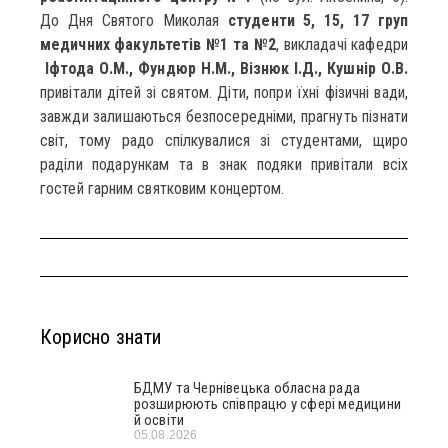
До Дня Святого Миколая
студенти 5, 15, 17 груп
медичних факультетів №1 та №2
, викладачі кафедри
Іфтода О.М., Фундюр Н.М., Візнюк І.Д., Кушнір О.В.
привітали дітей зі святом. Діти, попри їхні фізичні вади,
завжди залишаються безпосередніми, прагнуть пізнати
світ, тому радо спілкувалися зі студентами, щиро
раділи подарункам та в знак подяки привітали всіх
гостей гарним святковим концертом.
Корисно знати
БДМУ та Чернівецька обласна рада
розширюють співпрацю у сфері медицини
й освіти
05.08.2026