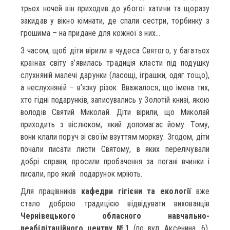
трьох ночей він приходив до убогої хатини та щоразу
закидав у вікно кімнати, де спали сестри, торбинку з
грошима – на придане для кожної з них…
З часом, щоб діти вірили в чудеса Святого, у багатьох
країнах світу з’явилась традиція класти під подушку
слухняній малечі дарунки (ласощі, іграшки, одяг тощо),
а неслухняній – в’язку різок. Вважалося, що імена тих,
хто гідні подарунків, записувались у Золотій книзі, якою
володів Святий Миколай. Діти вірили, що Миколай
приходить з віслюком, який допомагає йому. Тому,
вони клали поруч зі своїм взуттям моркву. Згодом, діти
почали писати листи Святому, в яких перелічували
добрі справи, просили пробачення за погані вчинки і
писали, про який подарунок мріють.
Для працівників
кафедри гігієни та екології
вже
стало доброю традицією відвідувати вихованців
Чернівецького обласного навчально-
реабілітаційного центру №1
(по вул. Аксенина, 6).