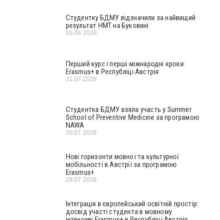
Студентку БДМУ відзначили за найвищий
результат НМТ на Буковині
05.08.2026
Перший курс і перші міжнародні кроки:
Erasmus+ в Республіці Австрія
31.07.2026
Студентка БДМУ взяла участь у Summer
School of Preventive Medicine за програмою
NAWA
30.07.2026
Нові горизонти мовної та культурної
мобільності в Австрії за програмою
Erasmus+
29.07.2026
Інтеграція в європейський освітній простір:
досвід участі студента в мовному
інтенсиві Erasmus+ в Республіці Австрія