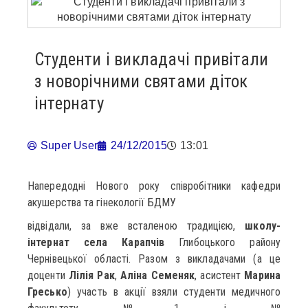
Студенти і викладачі привітали
з новорічними святами діток
інтернату
Super User
24/12/2015
13:01
Напередодні Нового року співробітники кафедри
акушерства та гінекології БДМУ
відвідали, за вже всталеною традицією,
школу-
інтернат села Карапчів
Глибоцького району
Чернівецької області. Разом з викладачами (а це
доценти
Лілія Рак
,
Аліна Семеняк
, асистент
Марина
Гресько
) участь в акції взяли студенти медичного