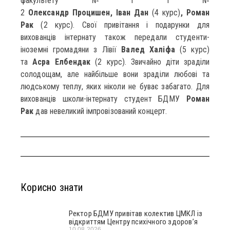
факультету №1 і №
2
Олександр
Процишен,
Іван
Дан
(4 курс)
, Роман
Рак
(2 курс).
Свої привітання і подарунки для
вихованців інтернату також передали студенти-
іноземні громадяни з Лівії
Валед Халіфа
(5 курс)
та
Асра Елбендак
(2 курс). Звичайно діти зраділи
солодощам, але найбільше вони зраділи любові та
людському теплу, яких ніколи не буває забагато. Для
вихованців школи-інтернату студент БДМУ
Роман
Рак
дав невеликий імпровізований концерт.
Корисно знати
Ректор БДМУ привітав колектив ЦМКЛ із
відкриттям Центру психічного здоров’я
10.08.2026