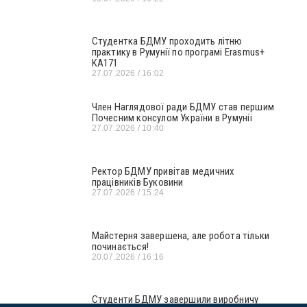
Студентка БДМУ проходить літню
практику в Румунії по програмі Erasmus+
KA171
27.07.2026
16:02
Член Наглядової ради БДМУ став першим
Почесним консулом України в Румунії
27.07.2026
10:40
Ректор БДМУ привітав медичних
працівників Буковини
27.07.2026
15:24
Майстерня завершена, але робота тільки
починається!
20.07.2026
16:16
Студенти БДМУ завершили виробничу