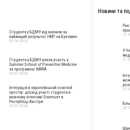
Новини та под
Рек
пра
Студентку БДМУ відзначили за
27.
найвищий результат НМТ на Буковині
05.08.2026
У Ч
мед
Студентка БДМУ взяла участь у
27.
Summer School of Preventive Medicine
за програмою NAWA
30.07.2026
Інт
мож
роз
Інтеграція в європейський освітній
15.
простір: досвід участі студента в
мовному інтенсиві Erasmus+ в
Республіці Австрія
Біл
29.07.2026
20.
Шан