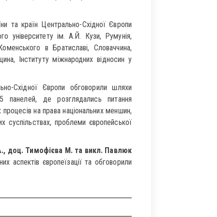
їни та країн Центрально-Східної Європи
о університету ім. А.Й. Кузи, Румунія,
Коменського в Братиславі, Словаччина,
ина, Інституту міжнародних відносин у
ьно-Східної Європи обговорили шляхи
 5 панелей, де розглядались питання
х процесів на права національних меншин,
их суспільствах, проблеми європейської
., доц. Тимофієва М. та викл. Павлюк
них аспектів європеїзації та обговорили