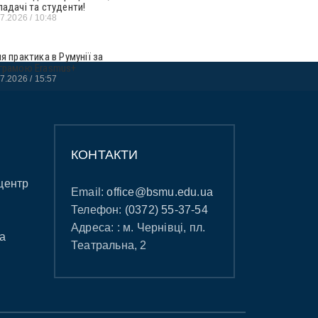
ладачі та студенти!
07.2026
10:48
ня практика в Румунії за
грамою Erasmus+
07.2026
15:57
КОНТАКТИ
центр
Email:
office@bsmu.edu.ua
Телефон:
(0372) 55-37-54
Адреса: : м. Чернівці, пл.
а
Театральна, 2