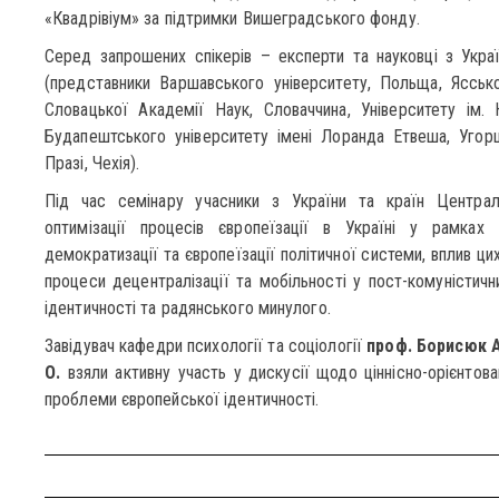
«Квадрівіум» за підтримки Вишеградського фонду.
Серед запрошених спікерів – експерти та науковці з Укра
(представники Варшавського університету, Польща, Ясськог
Словацької Академії Наук, Словаччина, Університету ім. 
Будапештського університету імені Лоранда Етвеша, Угорщ
Празі, Чехія).
Під час семінару учасники з України та країн Централ
оптимізації процесів європеїзації в Україні у рамках
демократизації та європеїзації політичної системи, вплив ци
процеси децентралізації та мобільності у пост-комуністичн
ідентичності та радянського минулого.
Завідувач кафедри психології та соціології
проф. Борисюк А
О.
взяли активну участь у дискусії щодо ціннісно-орієнтова
проблеми європейської ідентичності.