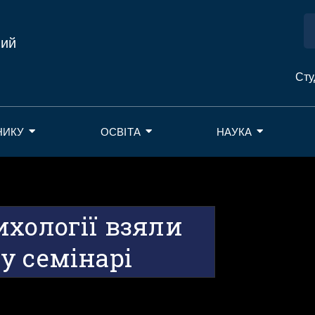
ний
Сту
НИКУ
ОСВІТА
НАУКА
ихології взяли
у семінарі