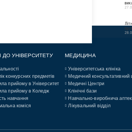
вик
27.
Літ
про
28.
П ДО УНІВЕРСИТЕТУ
МЕДИЦИНА
альності
Університетська клініка
ік конкурсних предметів
Медичний консультативний 
ла прийому в Університет
Медичні Центри
ла прийому в Коледж
Клінічні бази
сть навчання
Навчально-виробнича аптек
альна коміся
Лікувальний відділ