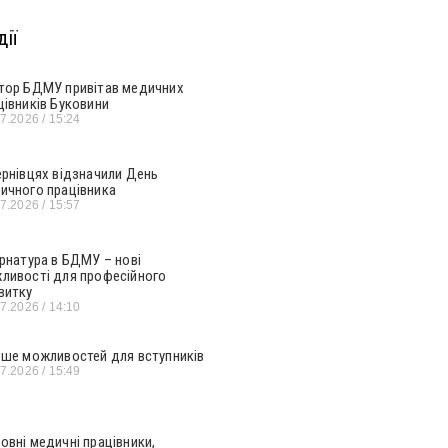
ії
тор БДМУ привітав медичних
цівників Буковини
07.2026
15:24
ернівцях відзначили День
ичного працівника
07.2026
15:57
ернатура в БДМУ – нові
ливості для професійного
витку
07.2026
14:10
ьше можливостей для вступників
07.2026
15:49
овні медичні працівники,