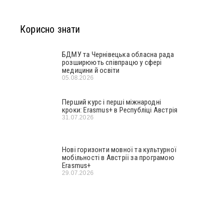
Корисно знати
БДМУ та Чернівецька обласна рада
розширюють співпрацю у сфері
медицини й освіти
05.08.2026
Перший курс і перші міжнародні
кроки: Erasmus+ в Республіці Австрія
31.07.2026
Нові горизонти мовної та культурної
мобільності в Австрії за програмою
Erasmus+
29.07.2026