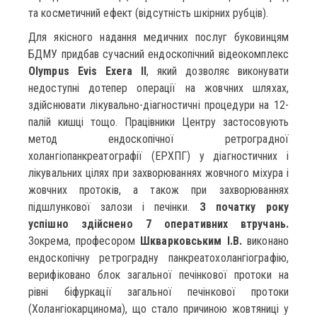
та косметичний ефект (відсутність шкірних рубців).
Для якісного надання медичних послуг буковинцям
БДМУ придбав сучасний ендоскопічний відеокомплекс
Olympus Evis Exera ІІ
, який дозволяє виконувати
недоступні дотепер операції на жовчних шляхах,
здійснювати лікувально-діагностичні процедури на 12-
палій кишці тощо. Працівники Центру застосовують
метод ендоскопічної ретроградної
холангіопанкреатографії (ЕРХПГ) у діагностичних і
лікувальних цілях при захворюваннях жовчного міхура і
жовчних протоків, а також при захворюваннях
підшлункової залози і печінки.
З початку року
успішно здійснено 7 оперативних втручань.
Зокрема, професором
Шкварковським І.В.
виконано
ендоскопічну ретроградну панкреатохолангіографію,
верифіковано блок загальної печінкової протоки на
рівні біфуркації загальної печінкової протоки
(Холангіокарцинома), що стало причиною жовтяниці у