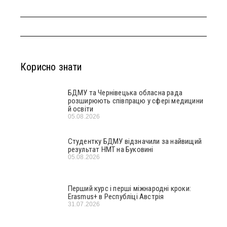
Корисно знати
БДМУ та Чернівецька обласна рада
розширюють співпрацю у сфері медицини
й освіти
05.08.2026
Студентку БДМУ відзначили за найвищий
результат НМТ на Буковині
05.08.2026
Перший курс і перші міжнародні кроки:
Erasmus+ в Республіці Австрія
31.07.2026