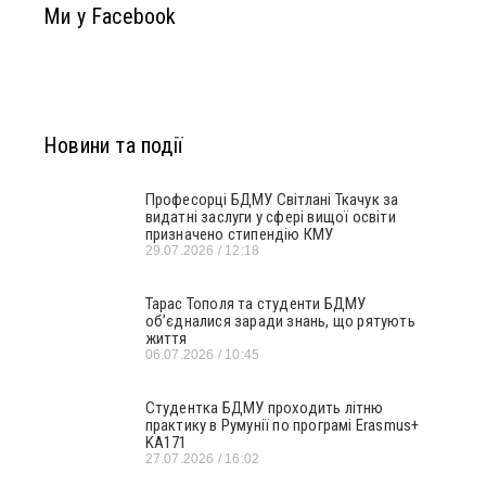
Ми у Facebook
Новини та події
Професорці БДМУ Світлані Ткачук за
видатні заслуги у сфері вищої освіти
призначено стипендію КМУ
29.07.2026
12:18
Тарас Тополя та студенти БДМУ
об’єдналися заради знань, що рятують
життя
06.07.2026
10:45
Студентка БДМУ проходить літню
практику в Румунії по програмі Erasmus+
KA171
27.07.2026
16:02