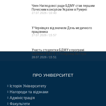
Член Наглядової ради БДМУ став першим
Почесним консулом України в Румунії
27.07.2026
10:40
У Чернівцях відзначили День медичного
працівника
27.07.2026
15:57
Участь студентки БДМУ у програмі
Erasmus+ KA171 в Республіці Австрія
28.07.2026
15:51
ПРО УНІВЕРСИТЕТ
Історія Університету
Нагороди та відзнаки
Адміністрація
Факультети