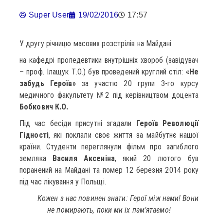
Super User
19/02/2016
17:57
У другу річницю масових розстрілів на Майдані
на кафедрі пропедевтики внутрішніх хвороб (завідувач
– проф. Ілащук Т.О.) був проведений круглий стіл:
«Не
забудь Героїв»
за участю 20 групи 3-го курсу
медичного факультету №2 під керівництвом доцента
Бобкович К.О.
Під час бесіди присутні згадали
Героїв Революції
Гідності
, які поклали своє життя за майбутнє нашої
країни. Студенти переглянули фільм про загиблого
земляка
Василя Аксеніна
, який 20 лютого був
поранений на Майдані та помер 12 березня 2014 року
під час лікування у Польщі.
Кожен з нас повинен знати: Герої між нами! Вони
не помирають, поки ми їх пам’ятаємо!