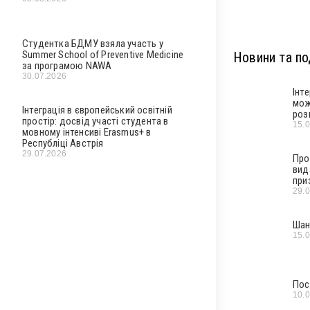
Студентка БДМУ взяла участь у
Summer School of Preventive Medicine
Новини та под
за програмою NAWA
30.07.2026
Інт
мож
Інтеграція в європейський освітній
роз
простір: досвід участі студента в
15.
мовному інтенсиві Erasmus+ в
Республіці Австрія
29.07.2026
Про
вид
при
29.
Шан
15.
Пос
10.