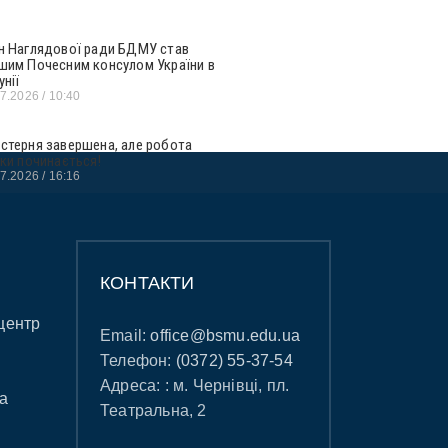
н Наглядової ради БДМУ став
шим Почесним консулом України в
унії
07.2026
10:40
стерня завершена, але робота
ьки починається!
07.2026
16:16
КОНТАКТИ
центр
Email:
office@bsmu.edu.ua
Телефон:
(0372) 55-37-54
Адреса: : м. Чернівці, пл.
а
Театральна, 2