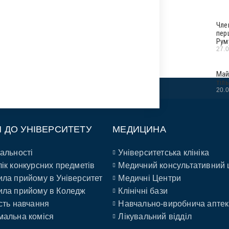
Чле
пер
Рум
27.
Май
тіл
20.
П ДО УНІВЕРСИТЕТУ
МЕДИЦИНА
альності
Університетська клініка
ік конкурсних предметів
Медичний консультативний 
ла прийому в Університет
Медичні Центри
ла прийому в Коледж
Клінічні бази
сть навчання
Навчально-виробнича аптек
альна коміся
Лікувальний відділ