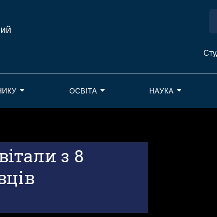
ний
Сту
НИКУ
ОСВІТА
НАУКА
італи з 8
вців