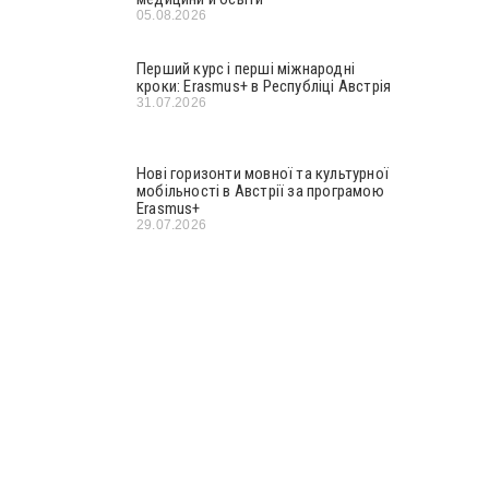
05.08.2026
Перший курс і перші міжнародні
кроки: Erasmus+ в Республіці Австрія
31.07.2026
Нові горизонти мовної та культурної
мобільності в Австрії за програмою
Erasmus+
29.07.2026