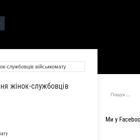
зня жінок-службовців
Ми у Facebo
іату