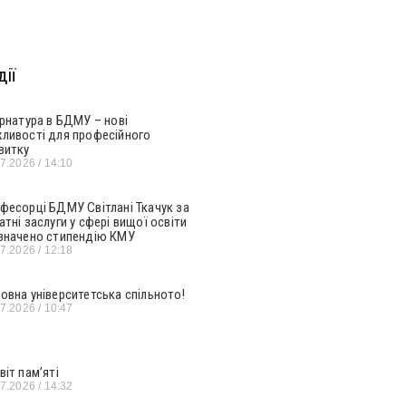
ії
ернатура в БДМУ – нові
ливості для професійного
витку
07.2026
14:10
фесорці БДМУ Світлані Ткачук за
атні заслуги у сфері вищої освіти
значено стипендію КМУ
07.2026
12:18
овна університетська спільното!
07.2026
10:47
віт пам’яті
07.2026
14:32