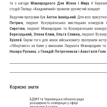
та з нагоди
Міжнародного Дня Жінок і Миру
4 березня
студій Палацу «Академічний» провели урочистий концерт.
Ведучим програми був
Антон Іваніцький
. Для всіх присутні
Петрюк
, лауреат Всеукраїнських мистецьких конкурсів
Сиротюк
, лауреат Міжнародних та Всеукраїнських конкур
Березуцький, Олена Клим, Ольга Сливка,
лауреат Всеукра
Хухлей
. Окрім того для жінок військкомату пролунали інст
«Лібертанго» на баяні у виконанні Лауреата Міжнародних та
Назара Руснака
, а
Генадій Петроченков і Анастасія Гоян
Корисно знати
БДМУ та Чернівецька обласна рада
розширюють співпрацю у сфері
медицини й освіти