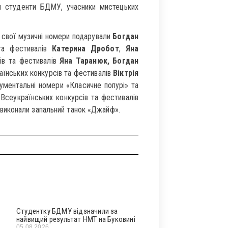
 студенти БДМУ, учасники мистецьких
х свої музичні номери подарували
Богдан
 та фестивалів
Катерина Дробот
,
Яна
сів та фестивалів
Яна Таранюк, Богдан
їнських конкурсів та фестивалів
Віктрія
рументальні номери «Класичне попурі» та
 Всеукраїнських конкурсів та фестивалів
виконали запальний танок «Джайф».
Студентку БДМУ відзначили за
найвищий результат НМТ на Буковині
05.08.2026