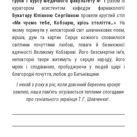
групи 1 курсу медичного факультету № 1
разом із
куратором асистентом кафедри фармакології
Букатару Юліаною Сергіївною
провели круглий стіл
«Ми чуємо тебе, Кобзарю, крізь століття…»
. На
якому поринули у неповторний світ шевченкових поем,
віршів, дум та картин. Серце кожного сповнилося
світлими почуттями любові, поваги й безмежної
вдячності Великому Кобзареві. Його безсмертне ім’я,
неповторні твори житимуть у серцях народу, його
мріях і сподіваннях, пробуджуючи у людей щирі і
благородні почуття, любов до Батьківщини.
І нехай з року в рік, коли дзвінкий березень крокує
землею, наша пам’ять зігрівається теплими спогадами
про геніального українця Т.Г. Шевченка!..