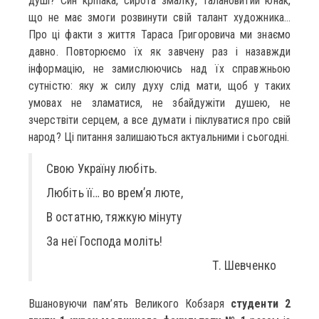
душі? Син кріпака, сирота змалку, талановитий юнак,
що не має змоги розвинути свій талант художника…
Про ці факти з життя Тараса Григоровича ми знаємо
давно. Повторюємо їх як завчену раз і назавжди
інформацію, не замислюючись над їх справжньою
сутністю: яку ж силу духу слід мати, щоб у таких
умовах не зламатися, не збайдужіти душею, не
зчерствіти серцем, а все думати і піклуватися про свій
народ? Ці питання залишаються актуальними і сьогодні.
Свою Україну любіть.
Любіть її… во врем’я люте,
В остатню, тяжкую мінуту
За неї Господа моліть!
Т. Шевченко
Вшановуючи пам’ять Великого Кобзаря
студенти 2