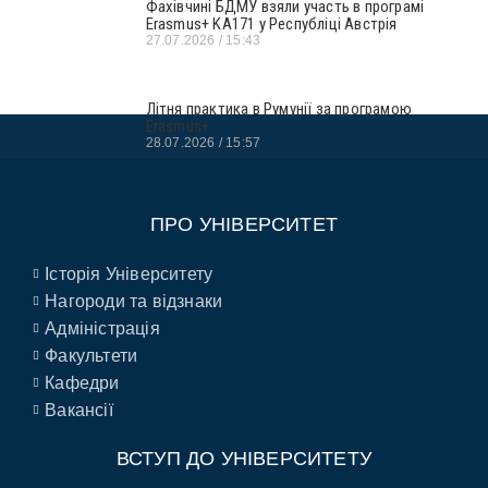
Фахівчині БДМУ взяли участь в програмі
Erasmus+ KA171 у Республіці Австрія
27.07.2026
15:43
Літня практика в Румунії за програмою
Erasmus+
28.07.2026
15:57
ПРО УНІВЕРСИТЕТ
Історія Університету
Нагороди та відзнаки
Адміністрація
Факультети
Кафедри
Вакансії
ВСТУП ДО УНІВЕРСИТЕТУ