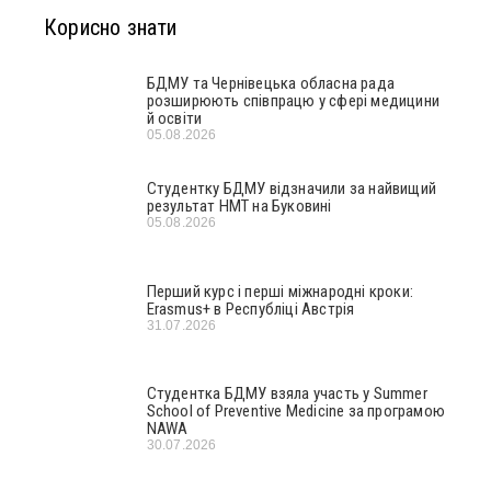
Корисно знати
БДМУ та Чернівецька обласна рада
розширюють співпрацю у сфері медицини
й освіти
05.08.2026
Студентку БДМУ відзначили за найвищий
результат НМТ на Буковині
05.08.2026
Перший курс і перші міжнародні кроки:
Erasmus+ в Республіці Австрія
31.07.2026
Студентка БДМУ взяла участь у Summer
School of Preventive Medicine за програмою
NAWA
30.07.2026