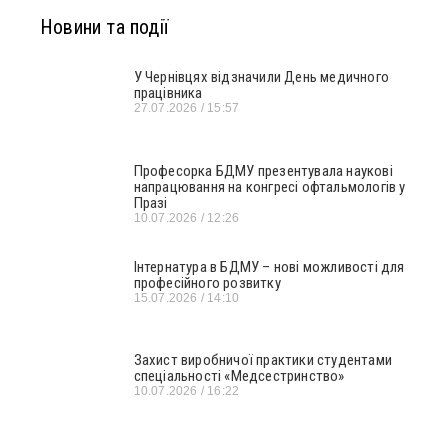
Новини та події
У Чернівцях відзначили День медичного
працівника
27.07.2026
15:57
Професорка БДМУ презентувала наукові
напрацювання на конгресі офтальмологів у
Празі
10.07.2026
12:26
Інтернатура в БДМУ – нові можливості для
професійного розвитку
15.07.2026
14:10
Захист виробничої практики студентами
спеціальності «Медсестринство»
10.07.2026
16:22