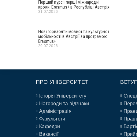
Перший курс і перші міжнародні
кроки: Erasmus+ в Республіці Австрія
31.07.2026
Нові горизонти мовної та культурної
мобільності в Австрії за програмою
Erasmus+
29.07.2026
ПРО УНІВЕРСИТЕТ
ВСТУ
Історія Університету
Спеці
Нагороди та відзнаки
Перел
Адміністрація
Прави
Факультети
Прави
Кафедри
Варті
Вакансії
Прийм