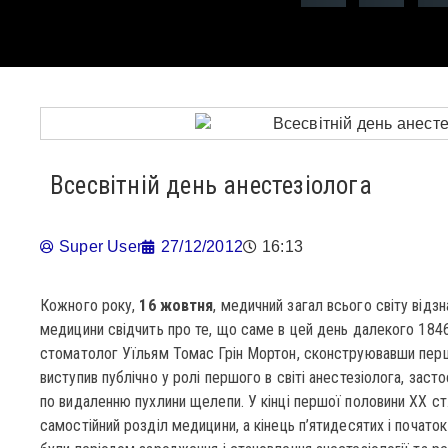
Всесвітній день анестезіолога
Super User
27/12/2012
16:13
Кожного року,
16 жовтня
, медичний загал всього світу відзн
медицини свідчить про те, що саме в цей день далекого 1846
стоматолог Уїльям Томас Грін Мортон, сконструювавши перш
виступив публічно у ролі першого в світі анестезіолога, заст
по видаленню пухлини щелепи. У кінці першої половини XX ст.
самостійний розділ медицини, а кінець п’ятидесятих і почато