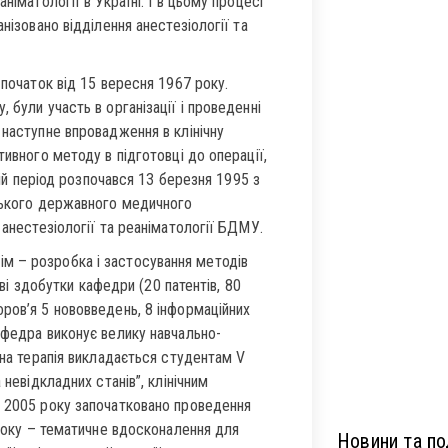
німатології в Україні. І в цьому процесі
нізовано відділення анестезіології та
 початок від 15 вересня 1967 року.
 були участь в організації і проведенні
 наступне впровадження в клінічну
тивного методу в підготовці до операції,
ній період розпочався 13 березня 1995 з
нського державного медичного
 анестезіології та реаніматології БДМУ.
м – розробка і застосування методів
ові здобутки кафедри (20 патентів, 80
ров’я 5 нововведень, 8 інформаційних
афедра виконує велику навчально-
вна терапія викладається студентам V
 невідкладних станів”, клінічним
З 2005 року започатковано проведення
 року – тематичне вдосконалення для
Новини та под