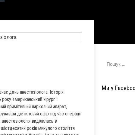
Ми у Facebo
ачає день анестезіолога. Історія
 року американський хірург і
ий примітивний наркозний апарат,
осувавши діетиловий ефір під час операції
 анестезіологія виділилась в
к шістдесятих років минулого століття