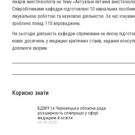
лікарів-анестезіологів на тему «Актуальні питання анестезіолог
Співробітниками кафедри підготовлені 10 навчальних посібник
лікувальною роботою та науковою діяльністю. За час існуван
зроблено понад 110 впроваджень.
На сьогодні діяльність кафедри спрямована на якісну підгото
нових досягнень у медицині критичних станів, надання консул
допомоги хворим.
Корисно знати
БДМУ та Чернівецька обласна рада
розширюють співпрацю у сфері
медицини й освіти
05.08.2026