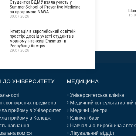
Студентка БДМУ взяла участь у
Summer School of Preventive Medicine
Шан
за програмою NAWA
15.
30.07.2026
Інтеграція в європейський освітній
простір: досвід участі студента в
мовному інтенсиві Erasmus+ в
Республіці Австрія
29.07.2026
П ДО УНІВЕРСИТЕТУ
МЕДИЦИНА
альності
Університетська клініка
ік конкурсних предметів
Медичний консультативний 
ла прийому в Університет
Медичні Центри
ла прийому в Коледж
Клінічні бази
сть навчання
Навчально-виробнича аптек
альна коміся
Лікувальний відділ