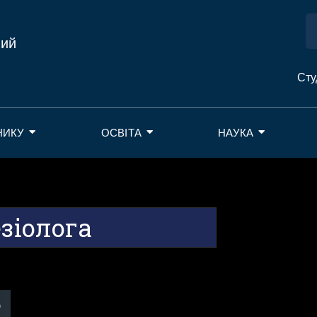
ний
Сту
НИКУ
ОСВІТА
НАУКА
зіолога