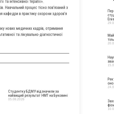
ії та інтенсивної терапії».
ів. Навчальний процес тісно пов’язаний з
Пер
ня кафедри в практику охорони здоров’я
сту
Era
29.
вку нових медичних кадрів, отримання
ьтативної та лікувально-діагностичної
Май
тіл
20.
Нау
зва
15.
Рек
оно
24.
Студентку БДМУ відзначили за
найвищий результат НМТ на Буковині
05.08.2026
Зах
фіз
10.