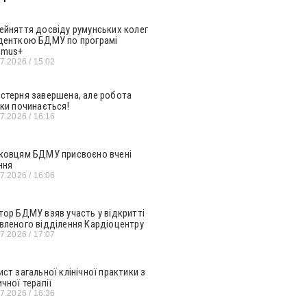
ейняття досвіду румунських колег
денткою БДМУ по програмі
smus+
07.2026
15:02
стерня завершена, але робота
ьки починається!
07.2026
16:16
ковцям БДМУ присвоєно вчені
ння
07.2026
16:06
тор БДМУ взяв участь у відкритті
вленого відділення Кардіоцентру
07.2026
17:07
ист загальної клінічної практики з
ичної терапії
07.2026
16:36