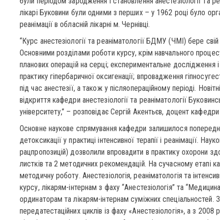
були періодом зародження і становлення анестезіології та реа
лікарі Буковини були одними з перших – у 1962 році було орга
реанімації в обласній лікарні м. Чернівці.
“Курс анестезіології та реаніматології БДМУ (ЧМІ) бере свій
Основними розділами роботи курсу, крім навчального процесу,
планових операцій на серці; експериментальне дослідження і
практику гіпербаричної оксигенації; впровадження гіпносугес
під час анестезії, а також у післяопераційному періоді. Новіт
відкриття кафедри анестезіології та реаніматології Букови
університету,” – розповідає Сергій Акентьєв, доцент кафедри
Основне наукове спрямування кафедри залишилося попередні
детоксикації у практиці інтенсивної терапії і реанімації. Наук
рацпропозицій) дозволили впровадити в практику охорони здо
листків та 2 методичних рекомендацій. На сучасному етапі к
методичну роботу. Анестезіологія, реаніматологія та інтенси
курсу, лікарям-інтернам з фаху “Анестезіологія” та “Медицина
ординаторам та лікарям-інтернам суміжних спеціальностей. 
передатестаційних циклів із фаху «Анестезіологія», а з 2008