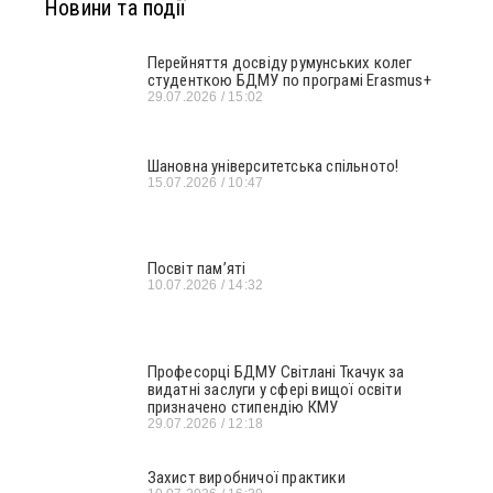
Новини та події
Перейняття досвіду румунських колег
студенткою БДМУ по програмі Erasmus+
29.07.2026
15:02
Шановна університетська спільното!
15.07.2026
10:47
Посвіт пам’яті
10.07.2026
14:32
Професорці БДМУ Світлані Ткачук за
видатні заслуги у сфері вищої освіти
призначено стипендію КМУ
29.07.2026
12:18
Захист виробничої практики