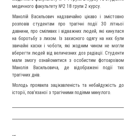
медичного факультету №2 18 групи 2 курсу.
Манолій Васильович надзвичайно цікаво і змістовно
розповів студентам про трагічні події 30 літньої
давнини, про сміливих і відважних людей, які кинулася
на боротьбу з лихом. Із захисного одягу на них були
звичайні каски і чоботи, які жодним чином не могли
вберегти людей від величезних доз радіації. Студенти
мали змогу ознайомитися з особистим фотоархівом
Манолія Васильовича, де відображені події тих
трагічних днів.
Молодь проявила зацікавленість та небайдужість до
історії, пов’язаної з трагічними подіями минулого.