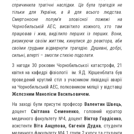
спричинила трагічні наслідки. Це була трагедія не
тільки для України, а й для всього людства.
Смертоносне полум’я зловісної пожежі на
Чорнобильській АЕС, висвітило кожного, хто там
працював і жив, виділило перших із перших. Вони,
ризикуючи своїм життям, кинулися до реактора, аби
своїми грудьми відвернути трагедію. Душевні, добрі,
сильні, вперті – змогли стихію подолати.
З нагоди 30 роковин Чорнобильської катастрофи, 21
квітня на кафедрі фізіології ім. Я.Д. Кіршенблата був
проведений круглий стіл з учасником ліквідації аварії
на Чорнобильській АЕС, полковником міліції у відставці
Жєлєзним Манолієм Васильовичем.
На заході були присутні професор
Валентин Швець
,
доцент
Світлана Семененко
, головний куратор
медичного факультету №4, доцент
Віктор Гордієнко
,
асистенти
Віта Анцупова, Євгенія Дудка
, студенти
медичного факультету №4 1 групи 2 курсу та студенти