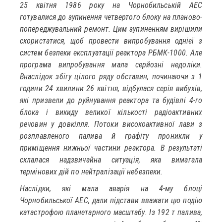
25 квітня 1986 року на Чорнобильській АЕС
готувалися до зупинення четвертого блоку на планово-
попереджувальний ремонт. Цим зупиненням вирішили
скористатися, щоб провести випробування однієї з
систем безпеки експлуатації реактора РБМК-1000. Але
програма випробування мала серйозні недоліки.
Внаслідок збігу цілого ряду обставин, починаючи з 1
години 24 хвилини 26 квітня, відбулася серія вибухів,
які призвели до руйнування реактора та будівлі 4-го
блока і викиду великої кількості радіоактивних
речовин у довкілля. Потоки високоактивної лави з
розплавленого палива й графіту проникли у
приміщення нижньої частини реактора. В результаті
склалася надзвичайна ситуація, яка вимагала
термінових дій по нейтралізації небезпеки.
Наслідки, які мала аварія на 4-му блоці
Чорнобильської АЕС, дали підстави вважати цю подію
катастрофою планетарного масштабу. Із 192 т палива,