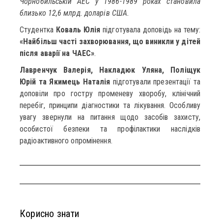
Чорнобильській АЕС у 1986-1989 роках становила
близько 12,6 млрд. доларів США.
Студентка
Коваль Юлія
підготувала доповідь на тему:
«Найбільш часті захворювання, що виникли у дітей
після аварії на ЧАЕС»
.
Лавренчук Валерія, Накладюк Уляна, Поліщук
Юрій та Якимець Наталія
підготували презентації та
доповіли про гостру променеву хворобу, клінічний
перебіг, принципи діагностики та лікування. Особливу
увагу звернули на питання щодо засобів захисту,
особистої безпеки та профілактики наслідків
радіоактивного опромінення.
Корисно знати