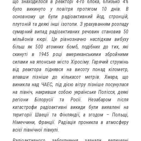
що знаходилося в реакторі 4-го блока, близько 4%
було викинуто у повітря протягом 10 днів. В
основному це були радіоактивний йод, стронцій,
плутоній та деякі інші ізотопи. З урахуванням розпаду
сумарний випад радіоактивних речовин становив 50
мільйонів кюрі. Це рівнозначно наслідкам вибуху
більш як 500 атомних бомб, подібних до тих, які
скинуті в 1945 році американськими збройними
силами на японське місто Хіросіму. Гарячий струмінь
від реактора піднявся на висоту понад кілометр,
впавши пізніше до кількасот метрів. Хмара, що
виникла над ЧАЕС, під дією вітру пізніше посунулася
на північ, накривши собою українське Полісся, деякі
регіони Білорусії та Росії. Незабаром після
катастрофи радіоактивні викиди були виявлені на
території Швеції та Фінляндії, а згодом – Польщі,
Німеччини, Франції. Радіація проникла в атмосферу
всієї північної півкулі.
Радіоактивного забруднення зазнали величезні