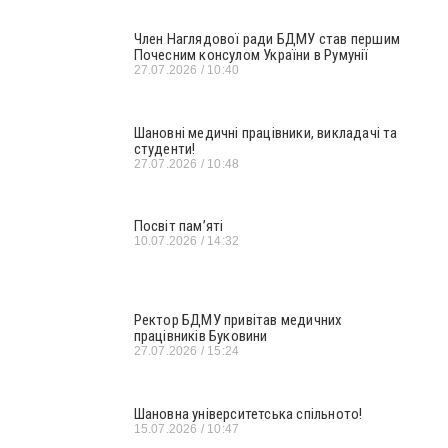
Член Наглядової ради БДМУ став першим
Почесним консулом України в Румунії
27.07.2026
10:40
Шановні медичні працівники, викладачі та
студенти!
27.07.2026
10:48
Посвіт пам’яті
10.07.2026
14:32
Ректор БДМУ привітав медичних
працівників Буковини
27.07.2026
15:24
Шановна університетська спільното!
15.07.2026
10:47