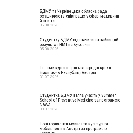
БДМУ та Чернівецька обласна рада
розширюють співпрацю у сфері медицини
й освіти
05.08.2026
Студентку БДМУ відзначили за найвищий
результат НМТ на Буковині
05.08.2026
Перший курс і перші міжнародні кроки:
Erasmus+ в Республіці Австрія
31.07.2026
Студентка БДМУ взяла участь у Summer
School of Preventive Medicine за програмою
NAWA
30.07.2026
Нові горизонти мовної та культурної
мобільності в Австрії за програмою