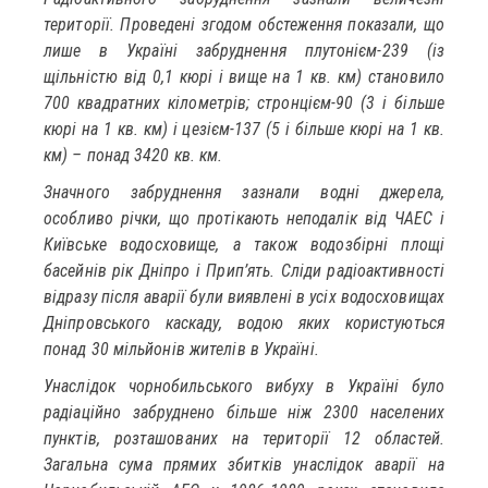
території. Проведені згодом обстеження показали, що
лише в Україні забруднення плутонієм-239 (із
щільністю від 0,1 кюрі і вище на 1 кв. км) становило
700 квадратних кілометрів; стронцієм-90 (3 і більше
кюрі на 1 кв. км) і цезієм-137 (5 і більше кюрі на 1 кв.
км) – понад 3420 кв. км.
Значного забруднення зазнали водні джерела,
особливо річки, що протікають неподалік від ЧАЕС і
Київське водосховище, а також водозбірні площі
басейнів рік Дніпро і Прип’ять. Сліди радіоактивності
відразу після аварії були виявлені в усіх водосховищах
Дніпровського каскаду, водою яких користуються
понад 30 мільйонів жителів в Україні.
Унаслідок чорнобильського вибуху в Україні було
радіаційно забруднено більше ніж 2300 населених
пунктів, розташованих на території 12 областей.
Загальна сума прямих збитків унаслідок аварії на