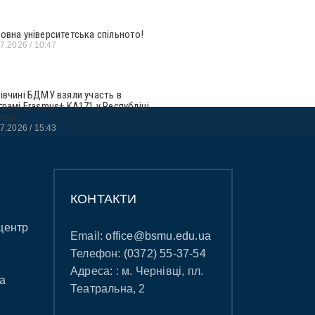
овна університетська спільното!
07.2026
10:47
івчині БДМУ взяли участь в
грамі Erasmus+ KA171 у Республіці
трія
07.2026
15:43
КОНТАКТИ
центр
Email:
office@bsmu.edu.ua
Телефон:
(0372) 55-37-54
Адреса: : м. Чернівці, пл.
а
Театральна, 2