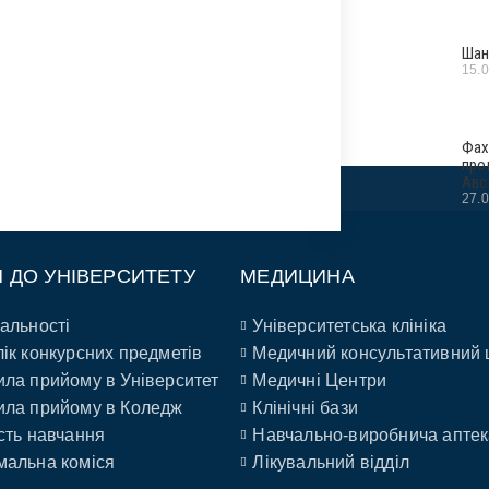
Шан
15.
Фах
про
Авс
27.
П ДО УНІВЕРСИТЕТУ
МЕДИЦИНА
альності
Університетська клініка
ік конкурсних предметів
Медичний консультативний 
ла прийому в Університет
Медичні Центри
ла прийому в Коледж
Клінічні бази
сть навчання
Навчально-виробнича аптек
альна коміся
Лікувальний відділ