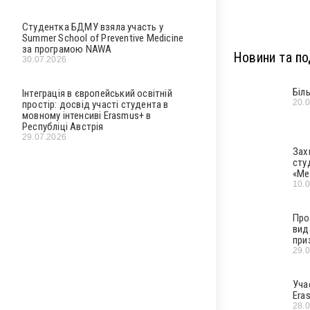
Студентка БДМУ взяла участь у
Summer School of Preventive Medicine
за програмою NAWA
Новини та под
30.07.2026
Біл
Інтеграція в європейський освітній
20.
простір: досвід участі студента в
мовному інтенсиві Erasmus+ в
Республіці Австрія
29.07.2026
Зах
сту
«Ме
10.
Про
вид
при
29.
Уча
Era
28.