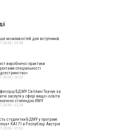
ії
ьше можливостей для вступників
07.2026
15:49
ист виробничої практики
дентами спеціальності
дсестринство»
07.2026
16:22
фесорці БДМУ Світлані Ткачук за
атні заслуги у сфері вищої освіти
значено стипендію КМУ
07.2026
12:18
сть студентки БДМУ у програмі
smus+ KA171 в Республіці Австрія
07.2026
15:51