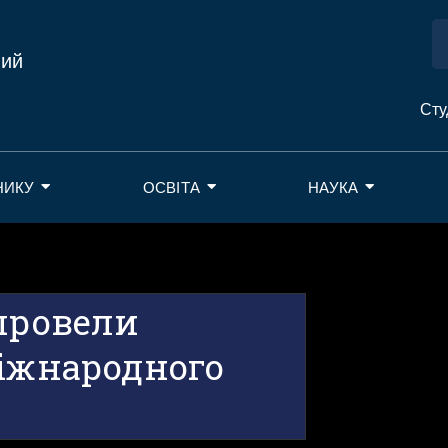
ний
Сту
НИКУ
ОСВІТА
НАУКА
 провели
Міжнародного