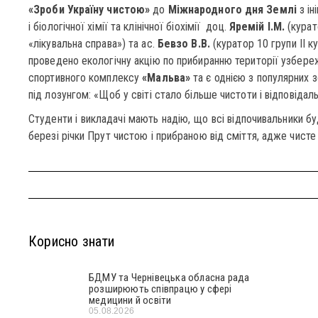
«Зроби Україну чистою»
до
Міжнародного дня Землі
з ін
і біологічної хімії та клінічної біохімії
доц.
Яремій І.М.
(курато
«лікувальна справа») та ас.
Бевзо В.В.
(куратор 10 групи ІІ к
проведено екологічну акцію по прибиранню території узбере
спортивного комплексу
«Мальва»
та є однією з популярних з
під лозунгом: «Щоб у світі стало більше чистоти і відповідаль
Студенти і викладачі мають надію, що всі відпочивальники б
березі річки Прут чистою і прибраною від сміття, адже чисте
Корисно знати
БДМУ та Чернівецька обласна рада
розширюють співпрацю у сфері
медицини й освіти
05.08.2026