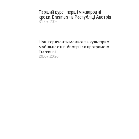
Перший курс і перші міжнародні
кроки: Erasmus+ в Республіці Австрія
31.07.2026
Нові горизонти мовної та культурної
мобільності в Австрії за програмою
Erasmus+
29.07.2026