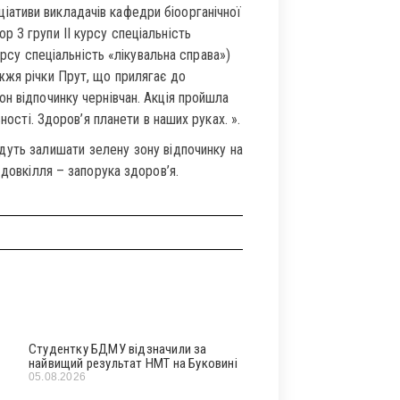
іціативи викладачів кафедри біоорганічної
р 3 групи ІІ курсу спеціальність
урсу спеціальність «лікувальна справа»)
жжя річки Прут, що прилягає до
он відпочинку чернівчан. Акція пройшла
ності. Здоров’я планети в наших руках. ».
удуть залишати зелену зону відпочинку на
 довкілля – запорука здоров’я.
Студентку БДМУ відзначили за
найвищий результат НМТ на Буковині
05.08.2026