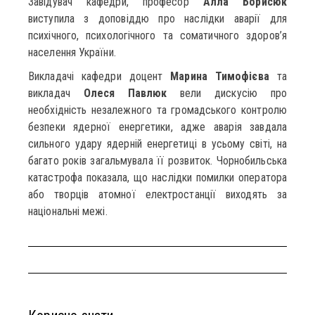
Завідувач кафедри, професор
Алла Борисюк
виступила з доповіддю про наслідки аварії для
психічного, психологічного та соматичного здоров’я
населення України.
Викладачі кафедри доцент
Марина Тимофієва
та
викладач
Олеся Павлюк
вели дискусію про
необхідність незалежного та громадського контролю
безпеки ядерної енергетики, адже аварія завдала
сильного удару ядерній енергетиці в усьому світі, на
багато років загальмувала її розвиток. Чорнобильська
катастрофа показала, що наслідки помилки оператора
або творців атомної електростанції виходять за
національні межі.