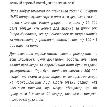
великий паровий коефіцієнт реактивності.
Після вибуху температура становила 2500 ° С і будівля
ЧАЕС продовжувала горіти протягом декількох тижнів
і навіть місяців. Рівень радіації становив у 15 000
разів більше, ніж норма для людина за цілий рік.
Випромінювання, яке здійснювалося на рятувальників
та пожежників, дорівнювало опроміненню від 100 – 1
000 ядерних бомб.
Для очищення радіоактивних завалів розкиданих по
всій місцевості були доставлені роботи, але через
великі перешкоди та опромінення вони були нездатні
функціонувати. Тоді було вирішено залучити 800 000
людей, які стали згодом відомі як ліквідатори аварії
на Чорнобильській АЕС. Проте рівень радіації був
настільки високий, що жоден ліквідатор не міг
працювати більше як 90 секунд, оскільки отримував
незворотні ураження.