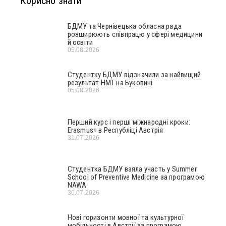
Корисно знати
БДМУ та Чернівецька обласна рада
розширюють співпрацю у сфері медицини
й освіти
05.08.2026
Студентку БДМУ відзначили за найвищий
результат НМТ на Буковині
05.08.2026
Перший курс і перші міжнародні кроки:
Erasmus+ в Республіці Австрія
31.07.2026
Студентка БДМУ взяла участь у Summer
School of Preventive Medicine за програмою
NAWA
30.07.2026
Нові горизонти мовної та культурної
мобільності в Австрії за програмою