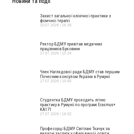
Новини та події
Захист загальної клінічної практики з
фізичної терапії
10.07.2026
16:36
Ректор БДМУ привітав медичних
працівників Буковини
27.07.2026
15:24
Член Наглядової ради БДМУ став першим
Почесним консулом України в Румунії
27.07.2026
10:40
Студентка БДМУ проходить літню
практику в Румунії по програмі Erasmus+
KA171
27.07.2026
16:02
Професорці БДМУ Світлані Ткачук за
видатні заслуги у сфері вищої освіти