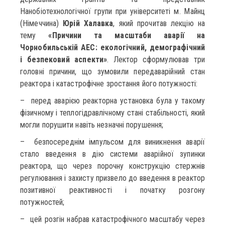
Нанобіотехнологічної групи при університеті м. Майнц
(Німеччина)
Юрій Халавка
, який прочитав лекцію на
тему
«Причини та масштаби аварії на
Чорнобильській АЕС: екологічний, демографічний
і безпековий аспекти»
. Лектор сформулював три
головні причини, що зумовили передаварійний стан
реактора і катастрофічне зростання його потужності:
– перед аварією реакторна установка була у такому
фізичному і теплогідравлічному стані стабільності, який
могли порушити навіть незначні порушення;
– безпосереднім імпульсом для виникнення аварії
стало введення в дію системи аварійної зупинки
реактора, що через порочну конструкцію стержнів
регулювання і захисту призвело до введення в реактор
позитивної реактивності і початку розгону
потужностей;
– цей розгін набрав катастрофічного масштабу через