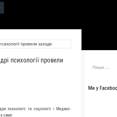
дрі психології провели
Ми у Facebo
ри психології та соціології і Медико-
а саме: