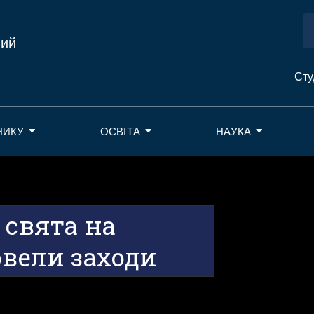
ний
Сту
НИКУ
ОСВІТА
НАУКА
 свята на
овели заходи