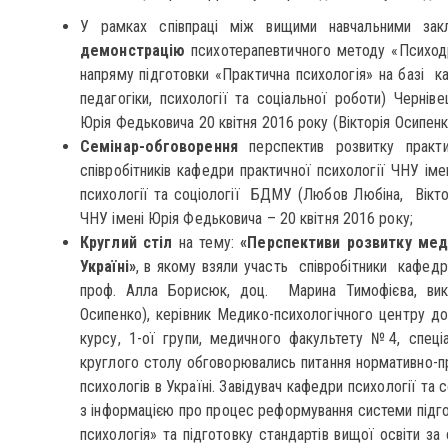
У рамках співпраці між вищими навчальними за
демонстрацію
психотерапевтичного методу «Психодр
напряму підготовки «Практична психологія» на базі к
педагогіки, психології та соціальної роботи) Черніве
Юрія Федьковича 20 квітня 2016 року (Вікторія Осипен
Семінар-обговорення
перспектив розвитку практич
співробітників кафедри практичної психології ЧНУ ім
психології та соціології БДМУ (Любов Любіна, Віктор
ЧНУ імені Юрія Федьковича – 20 квітня 2016 року;
Круглий стіл
на тему:
«Перспективи розвитку меди
Україні»
, в якому взяли участь співробітники кафедри
проф. Алла Борисюк, доц. Марина Тимофієва, викл
Осипенко), керівник Медико-психологічного центру д
курсу, 1-ої групи, медичного факультету №4, спеціа
круглого столу обговорювались питання нормативно-пр
психологів в Україні. Завідувач кафедри психології та 
з інформацією про процес реформування системи підго
психологія» та підготовку стандартів вищої освіти за