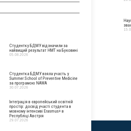
Нау
зва
15.
Студентку БДМУ відзначили за
найвищий результат НМТ на Буковині
05.08.2026
Студентка БДМУ взяла участь у
Summer School of Preventive Medicine
за програмою NAWA
30.07.2026
Інтеграція в європейський освітній
простір: досвід участі студента в
мовному інтенсиві Erasmus+ в
Республіці Австрія
29.07.2026