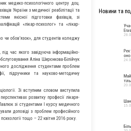
вник медико-психологічного центру доц.
івців України з медичної реабілітації та
Новини та под
стеми якісної підготовки фахівців, зі
ліфікацій «лікар-психолог» та «лікар-
Уча
Era
28.
во чи обов’язок», для студентів коледжу
Рек
, під час якого завідуюча інформаційно-
оно
обслуговування Аліна Ширєнкова-Білійчук
24.
леного дослідження студентами проблем
фії, підручники та науково-методичну
Май
тіл
20.
ціології. Зі вступним словом виступила
перспективах розвитку професії лікаря-
Шан
 Павлюк зі студентами І курсу медичного
15.
тували доповіді з проблем професійного
 психології тощо – 22 квітня 2016 року.
Біл
20.