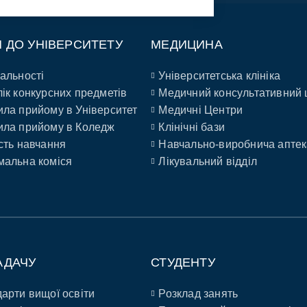
П ДО УНІВЕРСИТЕТУ
МЕДИЦИНА
альності
Університетська клініка
ік конкурсних предметів
Медичний консультативний 
ла прийому в Університет
Медичні Центри
ла прийому в Коледж
Клінічні бази
сть навчання
Навчально-виробнича аптек
альна коміся
Лікувальний відділ
АДАЧУ
СТУДЕНТУ
арти вищої освіти
Розклад занять