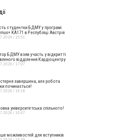
ії
сть студентки БДМУ у програмі
smus+ KA171 в Республіці Австрія
07.2026
15:51
тор БДМУ взяв участь у відкритті
вленого відділення Кардіоцентру
07.2026
17:07
стерня завершена, але робота
ьки починається!
07.2026
16:16
овна університетська спільното!
07.2026
10:47
ьше можливостей для вступників
07.2026
15:49