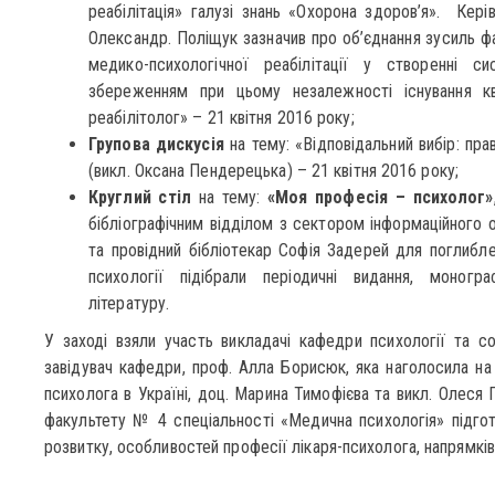
реабілітація» галузі знань «Охорона здоров’я». Кері
Олександр. Поліщук зазначив про об’єднання зусиль фах
медико-психологічної реабілітації у створенні си
збереженням при цьому незалежності існування ква
реабілітолог» – 21 квітня 2016 року;
Групова дискусія
на тему: «Відповідальний вибір: пра
(викл. Оксана Пендерецька) – 21 квітня 2016 року;
Круглий стіл
на тему:
«Моя професія – психолог»
бібліографічним відділом з сектором інформаційного 
та провідний бібліотекар Софія Задерей для поглиб
психології підібрали періодичні видання, моногра
літературу.
У заході взяли участь викладачі кафедри психології та со
завідувач кафедри, проф. Алла Борисюк, яка наголосила на 
психолога в Україні, доц. Марина Тимофієва та викл. Олеся
факультету № 4 спеціальності «Медична психологія» підго
розвитку, особливостей професії лікаря-психолога, напрямків