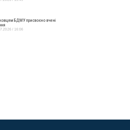
ковцям БДМУ присвоєно вчені
ння
07.2026
16:06