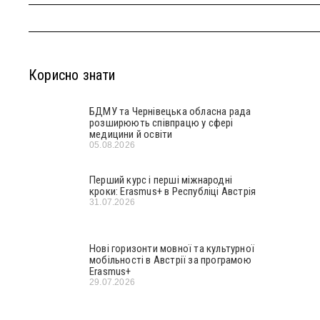
Корисно знати
БДМУ та Чернівецька обласна рада
розширюють співпрацю у сфері
медицини й освіти
05.08.2026
Перший курс і перші міжнародні
кроки: Erasmus+ в Республіці Австрія
31.07.2026
Нові горизонти мовної та культурної
мобільності в Австрії за програмою
Erasmus+
29.07.2026