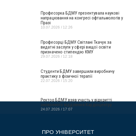
Професорка БДМУ презентувала наукові
напрацювання на конгресі офтальмологів у
Празі
10.07.2026
12:26
Професорці БДМУ Світлані Ткачук за
видатні заслуги у сфері вищої освіти
призначено стипендію КМУ
29.07.2026
12:18
Студенти БДМУ завершили виробничу
практику з фізичної терапії
22.07.2026
15:20
Ректор БДМУ взяв участь у відкритті
оновленого відділення Кардіоцентру
24.07.2026
17:07
ПРО УНІВЕРСИТЕТ