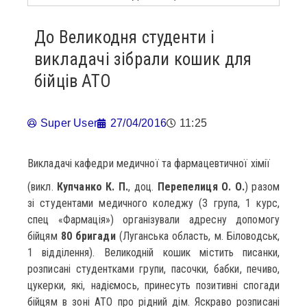
До Великодня студенти і
викладачі зібрали кошик для
бійців АТО
Super User
27/04/2016
11:25
Викладачі кафедри медичної та фармацевтичної хімії
(викл.
Купчанко К. П.
, доц.
Перепелиця О. О.
) разом
зі студентами медичного коледжу (3 група, 1 курс,
спец «Фармація») організували адресну допомогу
бійцям
80 бригади
(Луганська область, м. Біловодськ,
1 відділення). Великодній кошик містить писанки,
розписані студентками групи, пасочки, бабки, печиво,
цукерки, які, надіємось, принесуть позитивні спогади
бійцям в зоні АТО про рідний дім. Яскраво розписані