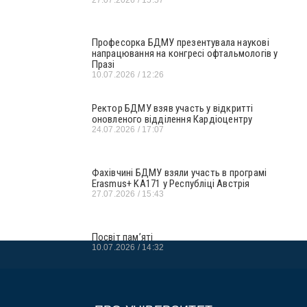
Професорка БДМУ презентувала наукові
напрацювання на конгресі офтальмологів у
Празі
10.07.2026
12:26
Ректор БДМУ взяв участь у відкритті
оновленого відділення Кардіоцентру
24.07.2026
17:07
Фахівчині БДМУ взяли участь в програмі
Erasmus+ KA171 у Республіці Австрія
27.07.2026
15:43
Посвіт пам’яті
10.07.2026
14:32