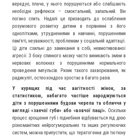
вередує, плаче, у нього порушуються або слабшають
необхідні рефлекси – смоктальний, хапальний. Він
погано спить. Надалі це призводить до ослаблення
розумового розвитку дитини в порівнянні з його
однолітками, утрудненнями в навчанні, порушеннями
пам’яті, неуважності, проблемам у соціальній адаптації.
Ці діти схильні до замикання в собі, невмотивованої
агресії. З боку спинного мозку часто виникають зміни в
нервових волокнах з порушеннями нормального
проведення імпульсів. Ризик такого захворювання, як
радикуліт, остеохондроз зростає в багато разів.
У курящих під час вагітності жінок, за
статистикою, набагато частіше народжуються
діти з порушеннями будови черепа та обличчя у
вигляді «заячої губи» або «вовчої пащі».
Оскільки
процес зрощення губ і піднебіння відбувається під дією
різноманітних нейрогуморальних та інших регулюючих
систем, можна припустити, що тератогенна дія тютюну