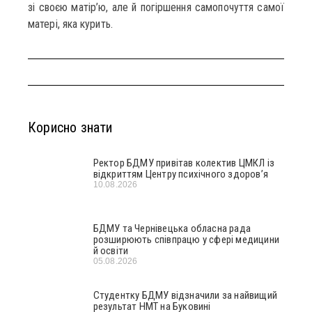
зі своєю матір’ю, але й погіршення самопочуття самої
матері, яка курить.
Корисно знати
Ректор БДМУ привітав колектив ЦМКЛ із
відкриттям Центру психічного здоров’я
10.08.2026
БДМУ та Чернівецька обласна рада
розширюють співпрацю у сфері медицини
й освіти
05.08.2026
Студентку БДМУ відзначили за найвищий
результат НМТ на Буковині