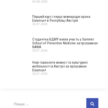
05.08.2026
Перший курс і перші міжнародні кроки:
Erasmus+ в Республіці Австрія
31.07.2026
Студентка БДМУ взяла участь у Summer
School of Preventive Medicine за програмою
NAWA
30.07.2026
Нові горизонти мовної та культурної
мобільності в Австрії за програмою
Erasmus+
29.07.2026