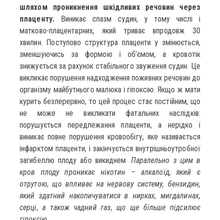
шляхом проникнення шкідливих речовин через
плаценту.
Виникає спазм судин, у тому числі і
матково-плацентарних, який триває впродовж 30
хвилин. Поступово структура плаценти у змінюється,
зменшуючись за формою і об’ємом, а кровотік
знижується за рахунок стабільного звуження судин. Це
викликає порушення надходження поживних речовин до
організму майбутнього малюка і гіпоксію. Якщо ж мати
курить безперервно, то цей процес стає постійним, що
не може не викликати фатальних наслідків:
порушується передлежання плаценти, а нерідко і
виникає повне порушення кровообігу, яке називається
інфарктом плаценти, і закінчується внутрішньоутробної
загибеллю плоду або викиднем.
Паралельно з цим в
кров плоду проникає нікотин – алкалоїд, який є
отрутою, що впливає на нервову систему, бензидин,
який здатний накопичуватися в нирках, мигдалинах,
серці, а також чадний газ, що ще більше підсилює
гіпоксію.