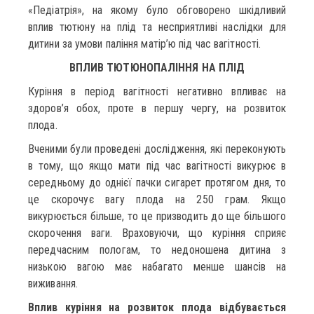
«Педіатрія», на якому було обговорено шкідливий
вплив тютюну на плід та несприятливі наслідки для
дитини за умови паління матір’ю під час вагітності.
ВПЛИВ ТЮТЮНОПАЛІННЯ НА ПЛІД
Куріння в період вагітності негативно впливає на
здоров’я обох, проте в першу чергу, на розвиток
плода.
Вченими були проведені дослідження, які переконують
в тому, що якщо мати під час вагітності викурює в
середньому до однієї пачки сигарет протягом дня, то
це скорочує вагу плода на 250 грам. Якщо
викурюється більше, то це призводить до ще більшого
скорочення ваги. Враховуючи, що куріння сприяє
передчасним пологам, то недоношена дитина з
низькою вагою має набагато менше шансів на
виживання.
Вплив куріння на розвиток плода відбувається