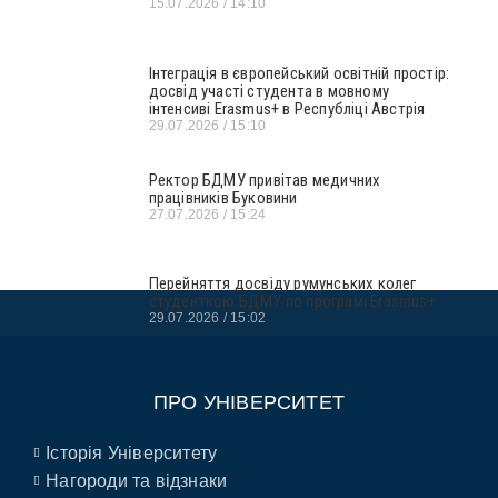
15.07.2026
14:10
Інтеграція в європейський освітній простір:
досвід участі студента в мовному
інтенсиві Erasmus+ в Республіці Австрія
29.07.2026
15:10
Ректор БДМУ привітав медичних
працівників Буковини
27.07.2026
15:24
Перейняття досвіду румунських колег
студенткою БДМУ по програмі Erasmus+
29.07.2026
15:02
ПРО УНІВЕРСИТЕТ
Історія Університету
Нагороди та відзнаки