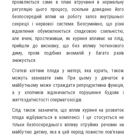
проявляється саме в плані втручання в нормальну
регуляцію цього процесу, оскільки доведено його
безпосередній вплив на роботу залоз внутрішньої
секреції і нервової системи. Безсумнівно, що різні
відхилення обумовлюються спадковою схильністю,
але вчені, простеживши, як куріння впливає на плід,
прийшли до висновку, що без впливу тютюнового
диму, прояв подібних аномалій у багато разів
знижується.
Статеві клітини плода у матері, яка курить, також
можуть зазнавати змін. При цьому у дівчаток в
майбутньому може страждати репродуктивна функція,
а у хлопчиків відзначається порушення будови і
життєздатністості сперматозоїдів.
Слід також зазначити, що вплив куріння на розвиток
плода відбувається в комплексі. І це стосується не
тільки безпосереднього впливу отруйних речовин на
майбутню дитину, яка в цей період повністю пов’язана