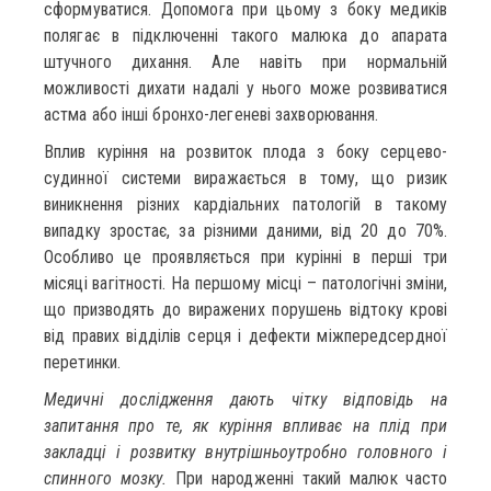
сформуватися. Допомога при цьому з боку медиків
полягає в підключенні такого малюка до апарата
штучного дихання. Але навіть при нормальній
можливості дихати надалі у нього може розвиватися
астма або інші бронхо-легеневі захворювання.
Вплив куріння на розвиток плода з боку серцево-
судинної системи виражається в тому, що ризик
виникнення різних кардіальних патологій в такому
випадку зростає, за різними даними, від 20 до 70%.
Особливо це проявляється при курінні в перші три
місяці вагітності. На першому місці – патологічні зміни,
що призводять до виражених порушень відтоку крові
від правих відділів серця і дефекти міжпередсердної
перетинки.
Медичні дослідження дають чітку відповідь на
запитання про те, як куріння впливає на плід при
закладці і розвитку внутрішньоутробно головного і
спинного мозку.
При народженні такий малюк часто