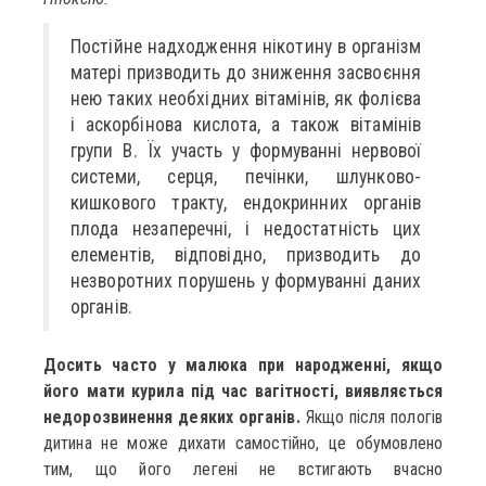
Постійне надходження нікотину в організм
матері призводить до зниження засвоєння
нею таких необхідних вітамінів, як фолієва
і аскорбінова кислота, а також вітамінів
групи B. Їх участь у формуванні нервової
системи, серця, печінки, шлунково-
кишкового тракту, ендокринних органів
плода незаперечні, і недостатність цих
елементів, відповідно, призводить до
незворотних порушень у формуванні даних
органів.
Досить часто у малюка при народженні, якщо
його мати курила під час вагітності, виявляється
недорозвинення деяких органів.
Якщо після пологів
дитина не може дихати самостійно, це обумовлено
тим, що його легені не встигають вчасно