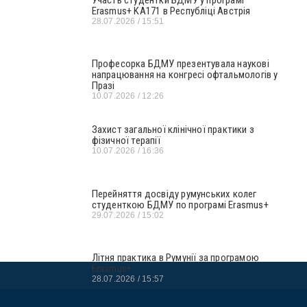
Erasmus+ KA171 в Республіці Австрія
28.07.2026
15:51
Професорка БДМУ презентувала наукові
напрацювання на конгресі офтальмологів у
Празі
10.07.2026
12:26
Захист загальної клінічної практики з
фізичної терапії
10.07.2026
16:36
Перейняття досвіду румунських колег
студенткою БДМУ по програмі Erasmus+
29.07.2026
15:02
Літня практика в Румунії за програмою
Erasmus+
28.07.2026
15:57