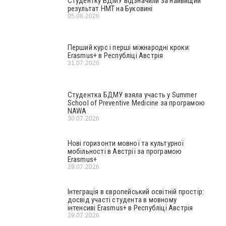
Студентку БДМУ відзначили за найвищий
результат НМТ на Буковині
05.08.2026
Перший курс і перші міжнародні кроки:
Erasmus+ в Республіці Австрія
31.07.2026
Студентка БДМУ взяла участь у Summer
School of Preventive Medicine за програмою
NAWA
30.07.2026
Нові горизонти мовної та культурної
мобільності в Австрії за програмою
Erasmus+
29.07.2026
Інтеграція в європейський освітній простір:
досвід участі студента в мовному
інтенсиві Erasmus+ в Республіці Австрія
29.07.2026