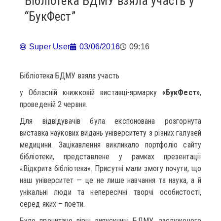
Бібліотека БДМУ взяла участь у
“БукФест”
Super User
03/06/2016
09:16
Бібліотека БДМУ взяла участь
у Обласній книжковій виставці-ярмарку
«БукФест»
,
проведеній 2 червня.
Для відвідувачів була експонована розгорнута
виставка наукових видань університету з різних галузей
медицини. Зацікавлення викликало портфоліо сайту
бібліотеки, представлене у рамках презентації
«Відкрита бібліотека». Присутні мали змогу почути, що
наш університет — це не лише навчання та наука, а й
унікальні люди та непересічні творчі особистості,
серед яких – поети.
Було прочитано вірш випускниці БДМУ, заслуженого