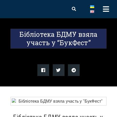
Бібліотека БДМУ взяла
участь у “БукФест”