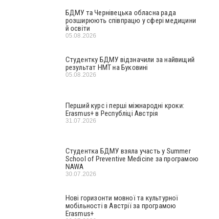
БДМУ та Чернівецька обласна рада
розширюють співпрацю у сфері медицини
й освіти
05.08.2026
Студентку БДМУ відзначили за найвищий
результат НМТ на Буковині
05.08.2026
Перший курс і перші міжнародні кроки:
Erasmus+ в Республіці Австрія
31.07.2026
Студентка БДМУ взяла участь у Summer
School of Preventive Medicine за програмою
NAWA
30.07.2026
Нові горизонти мовної та культурної
мобільності в Австрії за програмою
Erasmus+