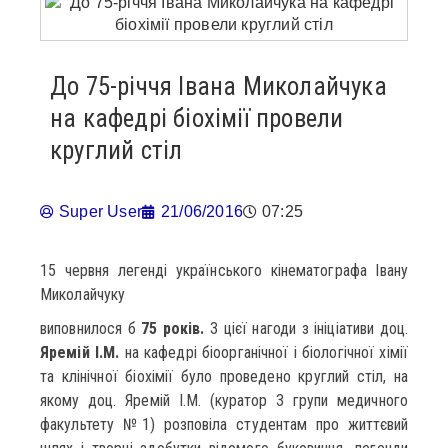
До 75-річчя Івана Миколайчука
на кафедрі біохімії провели
круглий стіл
Super User
21/06/2016
07:25
15 червня легенді українського кінематографа Івану
Миколайчуку
виповнилося б
75 років.
З цієї нагоди з ініціативи доц.
Яремій І.М.
на кафедрі біоорганічної і біологічної хімії
та клінічної біохімії було проведено круглий стіл, на
якому доц. Яремій І.М. (куратор 3 групи медичного
факультету №1) розповіла студентам про життєвий