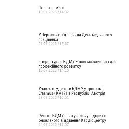
Посвіт пам’яті
10.07.2026
14:32
У Чернівцях відзначили День медичного
працівника
27.07.2026
15:57
Інтернатура в БДМУ – нові можливості для
професійного розвитку
15.07.2026
14:10
Участь студентки БДМУ у програмі
Erasmus+ KA171 в Республіці Австрія
28.07.2026
15:51
Ректор БДМУ взяв участь у відкритті
оновленого відділення Кардіоцентру
24.07.2026
17:07