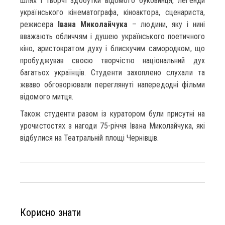
шлях і творчі здобутки відомого буковинця, легенди
українського кінематографа, кіноактора, сценариста,
режисера
Івана Миколайчука
– людини, яку і нині
вважають обличчям і душею українського поетичного
кіно, аристократом духу і блискучим самородком, що
пробуджував своєю творчістю національний дух
багатьох українців. Студенти захоплено слухали та
жваво обговорювали переглянуті напередодні фільми
відомого митця.
Також студенти разом із куратором були присутні на
урочистостях з нагоди 75-річчя Івана Миколайчука, які
відбулися на Театральній площі Чернівців.
Корисно знати